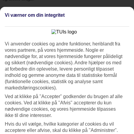
Hotellet har en rolig beliggenhed og en moderne og lys indretning.
Stranden ligger i nærheden og vil du se dig omkring, er der en
Vi værner om din integritet
busholdeplads lige udenfor hotellet.
Pool, bar og afslapning
Rundt om poolen er der liggestole og parasoller, og lige ved siden af
Vi anvender cookies og andre funktioner, heriblandt fra
byder poolbaren på forfriskninger. I det ene poolhjørne er der et
vores partnere, på vores hjemmeside. Nogle er
hyggeligt loungeområde med bløde puder og sofaer, perfekt til lidt
nødvendige for, at vores hjemmeside fungerer pålideligt
tid under stjernehimlen med noget koldt i glasset.
og sikkert (nødvendige cookies). Andre hjælper os med
at forbedre din oplevelse, levere personligt tilpasset
Mad og drikke
indhold og gemme anonyme data til statistiske formål
(funktionelle cookies, statistik og analyse samt
All Inclusive indgår i rejsens pris og på restaurant
Vendema
ved
poolkanten serverer kokken og hans team måltidsbuffeter til
markedsføringscookies).
morgenmad, frokost og middag. Slå dig ned og nyd nogle græske
Ved at klikke på "Accepter" godkender du brugen af alle
specialiteter og internationale retter.
cookies. Ved at klikke på "Afvis" accepterer du kun
nødvendige cookies, og vores hjemmeside tilpasses
Fitness og udlejningscykler
ikke til dine interesser.
Vil du være aktiv, er der mulighed for at leje cykler på hotellet, og
Hvis du vil vælge, hvilke kategorier af cookies du vil
du kan træne i fitnesslokalet. Tager du en joggingtur eller en lang
acceptere eller afvise, skal du klikke på "Administrer".
gåtur i vestlig retning, kommer du til den livlige naboby Platanias.