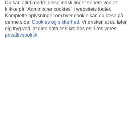
Du kan altid ændre disse indstillinger senere ved at
Antal værelser : 49
klikke på "Administrer cookies" i websitets footer.
Komplette oplysninger om hver cookie kan du læse på
Kort om hotellet
denne side:
Cookies og sikkerhed
.
Vi ønsker, at du føler
dig tryg ved, at dine data er sikre hos os: Læs vores
Udendørspool/Børnepool
privatlivspolitik
.
Ja/Ja
Centrum/Shopping
300 m/50 m
Restaurant/Bar
Ja/Ja
Transfertid
ca. 45 minutter
Gennemsnitsvejr i Agia Marina
(Chaniakysten)
Tidligere
Jan
15
°
C