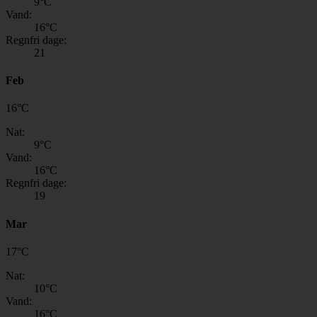
9
°C
Vand:
16
°C
Regnfri dage:
21
Feb
16
°
C
Nat:
9
°C
Vand:
16
°C
Regnfri dage:
19
Mar
17
°
C
Nat:
10
°C
Vand:
16
°C