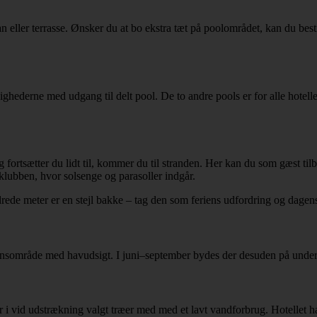
ller terrasse. Ønsker du at bo ekstra tæt på poolområdet, kan du bestill
ejlighederne med udgang til delt pool. De to andre pools er for alle hot
 fortsætter du lidt til, kommer du til stranden. Her kan du som gæst t
dklubben, hvor solsenge og parasoller indgår.
ede meter er en stejl bakke – tag den som feriens udfordring og dagen
onsområde med havudsigt. I juni–september bydes der desuden på unde
r i vid udstrækning valgt træer med med et lavt vandforbrug. Hotellet h