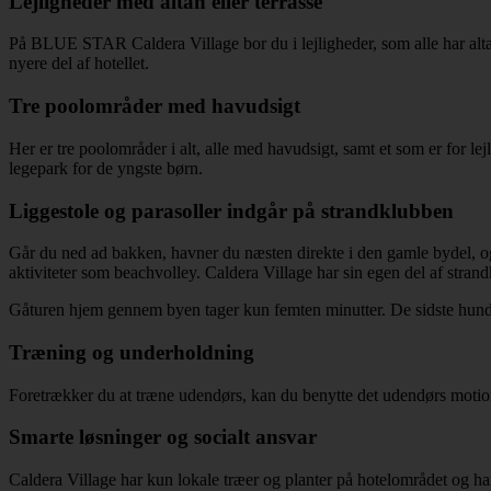
Lejligheder med altan eller terrasse
På BLUE STAR Caldera Village bor du i lejligheder, som alle har altan e
nyere del af hotellet.
Tre poolområder med havudsigt
Her er tre poolområder i alt, alle med havudsigt, samt et som er for l
legepark for de yngste børn.
Liggestole og parasoller indgår på strandklubben
Går du ned ad bakken, havner du næsten direkte i den gamle bydel, og
aktiviteter som beachvolley. Caldera Village har sin egen del af stran
Gåturen hjem gennem byen tager kun femten minutter. De sidste hundr
Træning og underholdning
Foretrækker du at træne udendørs, kan du benytte det udendørs moti
Smarte løsninger og socialt ansvar
Caldera Village har kun lokale træer og planter på hotelområdet og ha