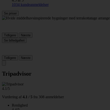
4.5 af 5
1034 kundeanmeldelser
Se priser
Tidligere
Næste
Se billedgalleri
Tidligere
Næste
Tripadvisor
4.1/5
Vurdering af
4.1 / 5
fra
308 anmeldelser
Renlighed
4.4/5