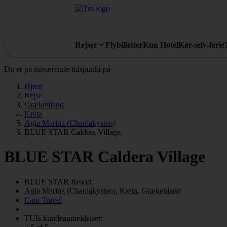
Rejser
Flybilletter
Kun Hotel
Kør-selv-ferie
Du er på nuværende tidspunkt på
Hjem
Rejse
Grækenland
Kreta
Agia Marina (Chaniakysten)
BLUE STAR Caldera Village
BLUE STAR Caldera Village
BLUE STAR
Resort
Agia Marina (Chaniakysten), Kreta, Grækenland
Care Travel
TUIs kundeanmeldelser: