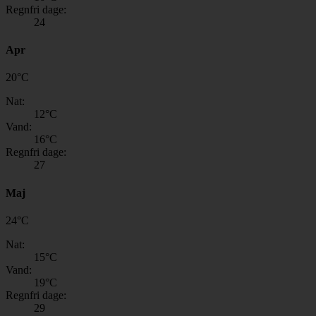
Regnfri dage:
24
Apr
20
°
C
Nat:
12
°C
Vand:
16
°C
Regnfri dage:
27
Maj
24
°
C
Nat:
15
°C
Vand:
19
°C
Regnfri dage:
29