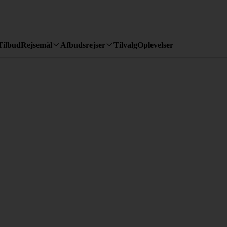
Tilbud
Rejsemål
Afbudsrejser
Tilvalg
Oplevelser