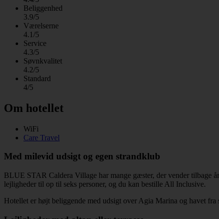
Beliggenhed
3.9/5
Værelserne
4.1/5
Service
4.3/5
Søvnkvalitet
4.2/5
Standard
4/5
Om hotellet
WiFi
Care Travel
Med milevid udsigt og egen strandklub
BLUE STAR Caldera Village har mange gæster, der vender tilbage år eft
lejligheder til op til seks personer, og du kan bestille All Inclusive.
Hotellet er højt beliggende med udsigt over Agia Marina og havet fra st