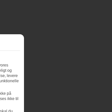
vores
ligt og
se, levere
unktionelle
ikke på
es ikke til
 skal du