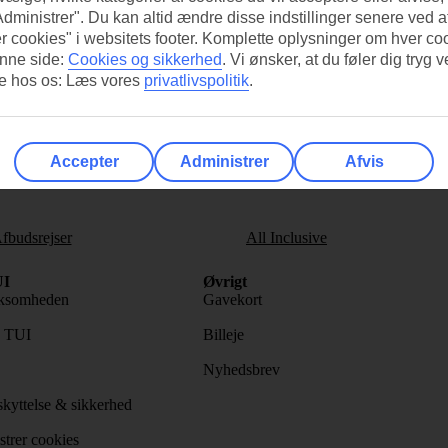
Administrer". Du kan altid ændre disse indstillinger senere ved a
r cookies" i websitets footer. Komplette oplysninger om hver co
nne side:
Cookies og sikkerhed
.
Vi ønsker, at du føler dig tryg v
re hos os: Læs vores
privatlivspolitik
.
s nyhedsbrev
>
Accepter
Administrer
Afvis
fbudsrejser
All Inclusive
I
Øvrigt
ksomheden
Gavekort
s TUI
Billeje
Nyhedsbrev
kyttelse & sikkerhed
trer cookies