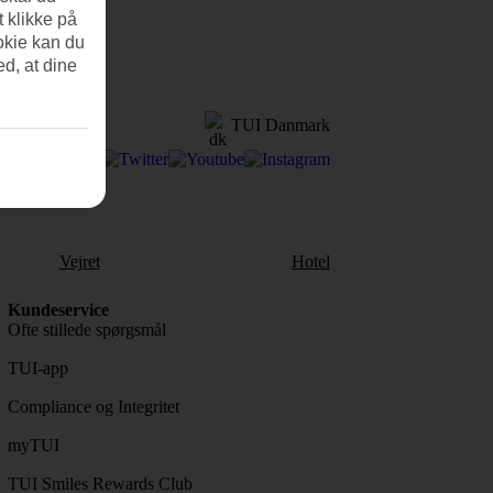
t klikke på
okie kan du
ed, at dine
TUI Danmark
Vejret
Hotel
Kundeservice
Ofte stillede spørgsmål
TUI-app
Compliance og Integritet
myTUI
TUI Smiles Rewards Club