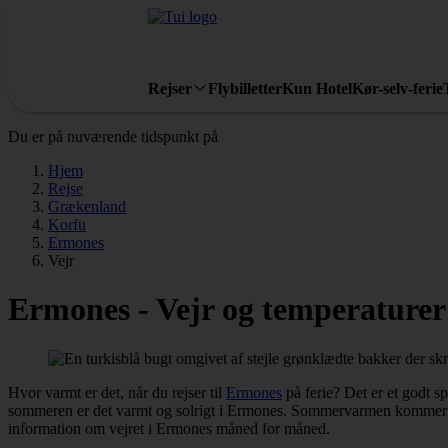
Rejser
Flybilletter
Kun Hotel
Kør-selv-ferie
Du er på nuværende tidspunkt på
Hjem
Rejse
Grækenland
Korfu
Ermones
Vejr
Ermones - Vejr og temperaturer
Hvor varmt er det, når du rejser til
Ermones
på ferie? Det er et godt sp
sommeren er det varmt og solrigt i Ermones. Sommervarmen kommer i maj
information om vejret i Ermones måned for måned.