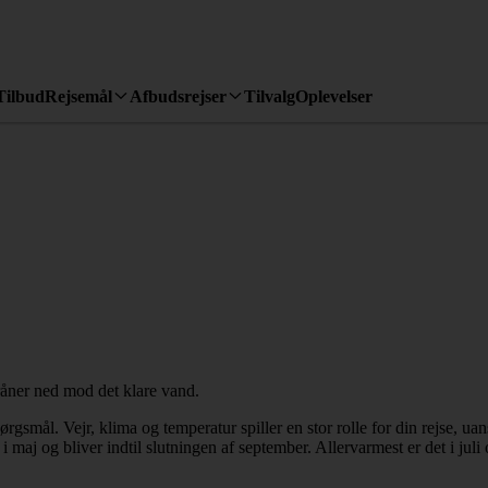
Tilbud
Rejsemål
Afbudsrejser
Tilvalg
Oplevelser
ørgsmål. Vejr, klima og temperatur spiller en stor rolle for din rejse, uan
 og bliver indtil slutningen af september. Allervarmest er det i juli 