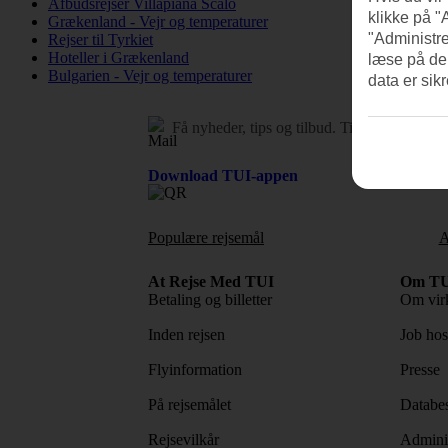
Afbudsrejser Villapiana Scalo
klikke på "
Grækenland - Vejr og temperaturer
"Administre
Rejser til Tyrkiet
Hoteller i Grækenland
læse på de
Bulgarien - Vejr og temperaturer
data er sik
Få nyheder, tips og tilbud.
Tilmeld dig vore
Download TUI-appen
Populære rejsemål
A
At Rejse Med TUI
Om TU
Betaling og billetter
Om vir
Inden rejsen
Job ho
Flyinformation
Presse
På rejsemålet
Databes
Rejsevilkår
Adminis