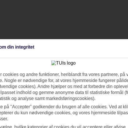
om din integritet
 cookies og andre funktioner, heriblandt fra vores partnere, på 
. Nogle er nødvendige for, at vores hjemmeside fungerer pålide
dvendige cookies). Andre hjælper os med at forbedre din oplevel
tilpasset indhold og gemme anonyme data til statistiske formål (f
atistik og analyse samt markedsføringscookies).
ke på "Accepter" godkender du brugen af alle cookies. Ved at kl
epterer du kun nødvendige cookies, og vores hjemmeside tilpass
sser.
 vælge, hvilke kategorier af cookies du vil acceptere eller afvise,