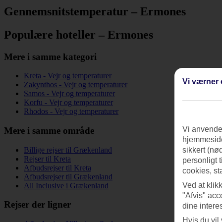
Gennemsnitstemperatur – Ermones
Populære hoteller – Ermones
Mere i samme kategori
Kreta - Vejr og temperaturer
Vi værner 
Zakynthos - Vejr og temperaturer
Samos - Vejr og temperaturer
Korfu - Vejr og temperaturer
Rhodos - Vejr og temperaturer
Vi anvender
Mere i samme område
hjemmeside
Billige rejser til Grækenland
sikkert (nø
Rejser til Kreta
personligt 
Afbudsrejser til Kreta
cookies, st
Afbudsrejser til Grækenland
Ved at klik
All Inclusive i Grækenland
"Afvis" acc
Rejser der ligner
dine intere
Hvis du vil