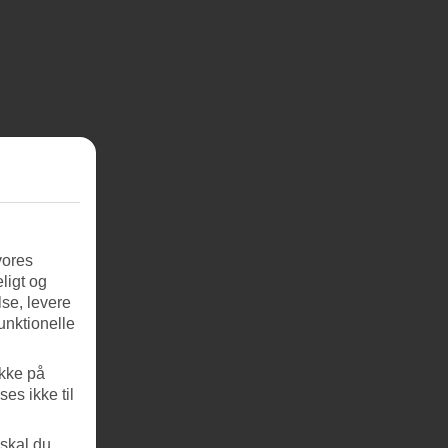
vores
ligt og
se, levere
unktionelle
ikke på
es ikke til
 skal du