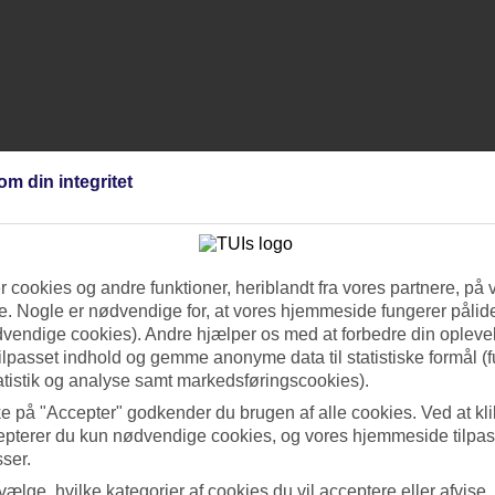
om din integritet
 cookies og andre funktioner, heriblandt fra vores partnere, på 
. Nogle er nødvendige for, at vores hjemmeside fungerer pålide
dvendige cookies). Andre hjælper os med at forbedre din oplevel
tilpasset indhold og gemme anonyme data til statistiske formål (f
atistik og analyse samt markedsføringscookies).
ke på "Accepter" godkender du brugen af alle cookies. Ved at kl
epterer du kun nødvendige cookies, og vores hjemmeside tilpass
sser.
 vælge, hvilke kategorier af cookies du vil acceptere eller afvise,