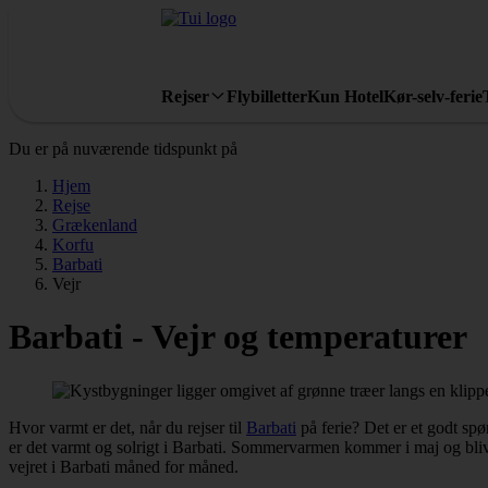
Rejser
Flybilletter
Kun Hotel
Kør-selv-ferie
Du er på nuværende tidspunkt på
Hjem
Rejse
Grækenland
Korfu
Barbati
Vejr
Barbati - Vejr og temperaturer
Hvor varmt er det, når du rejser til
Barbati
på ferie? Det er et godt spø
er det varmt og solrigt i Barbati. Sommervarmen kommer i maj og blive
vejret i Barbati måned for måned.