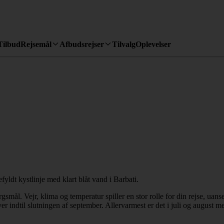
Tilbud
Rejsemål
Afbudsrejser
Tilvalg
Oplevelser
rgsmål. Vejr, klima og temperatur spiller en stor rolle for din rejse, uan
r indtil slutningen af september. Allervarmest er det i juli og august m