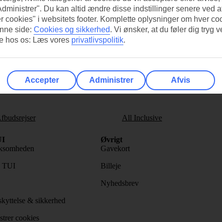
Administrer". Du kan altid ændre disse indstillinger senere ved a
r cookies" i websitets footer. Komplette oplysninger om hver co
nne side:
Cookies og sikkerhed
.
Vi ønsker, at du føler dig tryg v
re hos os: Læs vores
privatlivspolitik
.
s nyhedsbrev
>
Accepter
Administrer
Afvis
fbudsrejser
All Inclusive
I
Øvrigt
ksomheden
Gavekort
s TUI
Billeje
Nyhedsbrev
kyttelse & sikkerhed
trer cookies