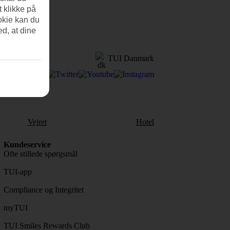
t klikke på
okie kan du
ed, at dine
TUI Danmark
Vejret
Hotel
Kundeservice
Ofte stillede spørgsmål
TUI-app
Compliance og Integritet
myTUI
TUI Smiles Rewards Club