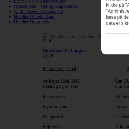
Lecce - Vejr og temperaturer
klikke på "
Grækenland - Vejr og temperaturer
"Administre
All Inclusive i Grækenland
Hoteller i Grækenland
læse på de
Hoteller Dubrovnik
data er sik
Få nyheder, tips og tilbud.
Tilmeld dig vore
Download TUI-appen
Populære rejsemål
A
At Rejse Med TUI
Om TU
Betaling og billetter
Om vir
Inden rejsen
Job ho
Flyinformation
Presse
På rejsemålet
Databes
Rejsevilkår
Adminis