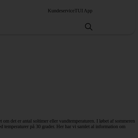
Kundeservice
TUI App
set om det er antal soltimer eller vandtemperaturen. I løbet af sommeren
ed temperaturer på 30 grader. Her har vi samlet al information om