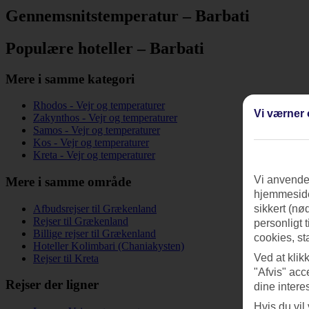
Gennemsnitstemperatur – Barbati
Populære hoteller – Barbati
Mere i samme kategori
Rhodos - Vejr og temperaturer
Vi værner 
Zakynthos - Vejr og temperaturer
Samos - Vejr og temperaturer
Kos - Vejr og temperaturer
Kreta - Vejr og temperaturer
Vi anvender
Mere i samme område
hjemmeside
Afbudsrejser til Grækenland
sikkert (nø
Rejser til Grækenland
personligt 
Billige rejser til Grækenland
cookies, st
Hoteller Kolimbari (Chaniakysten)
Ved at klik
Rejser til Kreta
"Afvis" acc
Rejser der ligner
dine intere
Hvis du vil