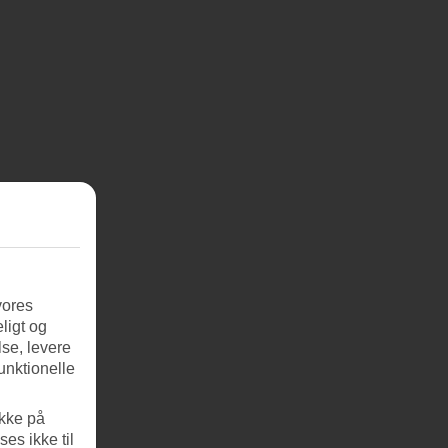
vores
ligt og
se, levere
unktionelle
ikke på
es ikke til