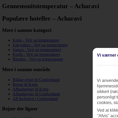
Gennemsnitstemperatur – Acharavi
Populære hoteller – Acharavi
Mere i samme kategori
Kreta - Vejr og temperaturer
Zakynthos - Vejr og temperaturer
Samos - Vejr og temperaturer
Korfu - Vejr og temperaturer
Vi værner 
Rhodos - Vejr og temperaturer
Mere i samme område
Billige rejser til Grækenland
Vi anvender
Rejser til Kreta
hjemmeside
Afbudsrejser til Kreta
sikkert (nø
Afbudsrejser til Grækenland
personligt 
All Inclusive i Grækenland
cookies, st
Rejser der ligner
Ved at klik
"Afvis" acc