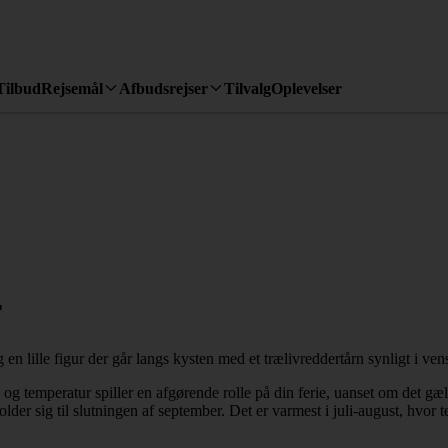
Tilbud
Rejsemål
Afbudsrejser
Tilvalg
Oplevelser
r
a og temperatur spiller en afgørende rolle på din ferie, uanset om det g
r sig til slutningen af september. Det er varmest i juli-august, hvor t