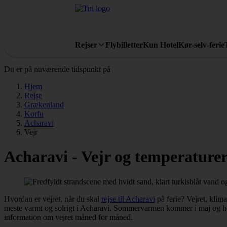
Rejser
Flybilletter
Kun Hotel
Kør-selv-ferie
Du er på nuværende tidspunkt på
Hjem
Rejse
Grækenland
Korfu
Acharavi
Vejr
Acharavi - Vejr og temperature
Hvordan er vejret, når du skal
rejse til Acharavi
på ferie? Vejret, klim
meste varmt og solrigt i Acharavi. Sommervarmen kommer i maj og holde
information om vejret måned for måned.