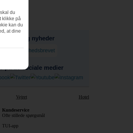
 skal du
t klikke på
okie kan du
ed, at dine
bud, tips og nyheder
onner på nyhedsbrevet
s på de sociale medier
Vejret
Hotel
Kundeservice
Ofte stillede spørgsmål
TUI-app