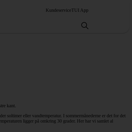
Kundeservice
TUI App
ælder soltimer eller vandtemperatur. I sommermånederne er det for det
emperaturen ligger på omkring 30 grader. Her har vi samlet al