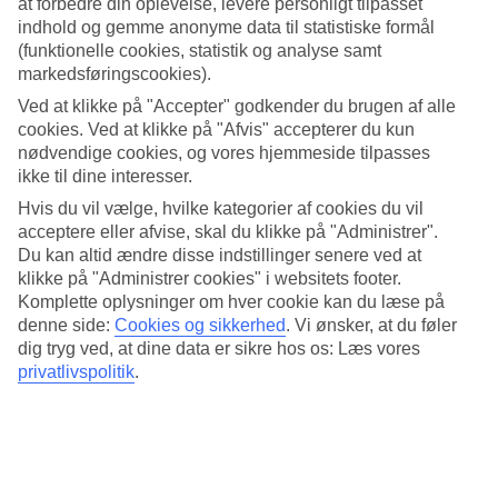
at forbedre din oplevelse, levere personligt tilpasset
4.5/5
Standard
indhold og gemme anonyme data til statistiske formål
4.2/5
(funktionelle cookies, statistik og analyse samt
markedsføringscookies).
Om hotellet
Ved at klikke på "Accepter" godkender du brugen af alle
cookies. Ved at klikke på "Afvis" accepterer du kun
4*
nødvendige cookies, og vores hjemmeside tilpasses
Officiel kategori
ikke til dine interesser.
Klassisk Canneshotel med pool
Hvis du vil vælge, hvilke kategorier af cookies du vil
acceptere eller afvise, skal du klikke på "Administrer".
Klassiske hotel Le Canberra ligger i centrum af "stjernernes by",
Du kan altid ændre disse indstillinger senere ved at
Cannes. Der er ikke mere end omkring hundrede meter til stranden,
klikke på "Administrer cookies" i websitets footer.
og rundt om hjørnet er der et stort udvalg af elegante butikker,
Komplette oplysninger om hver cookie kan du læse på
restauranter, barer og nogle natklubber. Vil du slappe af, har hotellet
denne side:
Cookies og sikkerhed
.
Vi ønsker, at du føler
både have og pool.
dig tryg ved, at dine data er sikre hos os: Læs vores
Lokalbusser standser tæt på hotellet, og du bor i gåafstand til
privatlivspolitik
.
togstationen.
Have med pool
Le Canberra har restaurant og bar. Haven med pool og nogle
solsenge, frister til afslappende stunder i et roligt miljø. Der er også