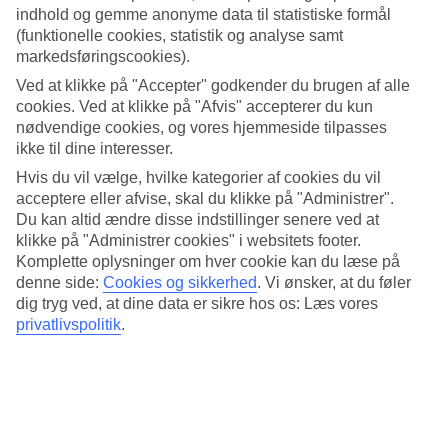
4.5/5
indhold og gemme anonyme data til statistiske formål
Standard
(funktionelle cookies, statistik og analyse samt
4.3/5
markedsføringscookies).
Om hotellet
Ved at klikke på "Accepter" godkender du brugen af alle
cookies. Ved at klikke på "Afvis" accepterer du kun
4*
nødvendige cookies, og vores hjemmeside tilpasses
Officiel kategori
ikke til dine interesser.
Hvis du vil vælge, hvilke kategorier af cookies du vil
Med pool nær strandpromenaden
acceptere eller afvise, skal du klikke på "Administrer".
Du kan altid ændre disse indstillinger senere ved at
Juliana Cannes ligger i nærheden af den østlige del af
strandpromenaden La Croisette i Cannes. Rundt om hjørnet har du
klikke på "Administrer cookies" i websitets footer.
restauranter, caféer og luksuriøse butikker og vil du besøge den
Komplette oplysninger om hver cookie kan du læse på
gamle bydel Le Suque tager det ca. 20 minutter at gå dertil.
denne side:
Cookies og sikkerhed
.
Vi ønsker, at du føler
Værelserne har en klassisk indretning og hotellet har en pool.
dig tryg ved, at dine data er sikre hos os: Læs vores
privatlivspolitik
.
Vil du tage rundt med den offentlige transport er nærmeste busstop
Pont Alexandre III.
På hotellet findes:
24 timers reception
WiFi