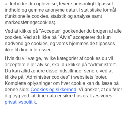
4.3/5
at forbedre din oplevelse, levere personligt tilpasset
Søvnkvalitet
indhold og gemme anonyme data til statistiske formål
4.5/5
(funktionelle cookies, statistik og analyse samt
Standard
markedsføringscookies).
4.1/5
Ved at klikke på "Accepter" godkender du brugen af alle
Om hotellet
cookies. Ved at klikke på "Afvis" accepterer du kun
nødvendige cookies, og vores hjemmeside tilpasses
4*
ikke til dine interesser.
Officiel kategori
Hvis du vil vælge, hvilke kategorier af cookies du vil
Med pool og egen beach club
acceptere eller afvise, skal du klikke på "Administrer".
Du kan altid ændre disse indstillinger senere ved at
Eksklusive Croisette Beach Cannes - MGallery i Cannes har egen
klikke på "Administrer cookies" i websitets footer.
beach club og ligger lige i nærheden af La Croisette, stranden og
Komplette oplysninger om hver cookie kan du læse på
Middelhavet.Her kan du slappe af i et luksuriøst miljø med blandt
denne side:
Cookies og sikkerhed
.
Vi ønsker, at du føler
andet pool, spa, have og bar.
dig tryg ved, at dine data er sikre hos os: Læs vores
privatlivspolitik
.
Marinaen og Cannes gamle bydel ligger ca. 15 minutters gang fra
hotellet.
På hotellet findes:
24 timers reception