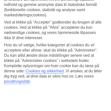
Standard
indhold og gemme anonyme data til statistiske formål
4.4/5
(funktionelle cookies, statistik og analyse samt
Om hotellet
markedsføringscookies).
Ved at klikke på "Accepter" godkender du brugen af alle
5*
cookies. Ved at klikke på "Afvis" accepterer du kun
Officiel kategori
nødvendige cookies, og vores hjemmeside tilpasses
ikke til dine interesser.
Bo i Tallinns højeste bygning med pool og fitness
Hvis du vil vælge, hvilke kategorier af cookies du vil
acceptere eller afvise, skal du klikke på "Administrer".
Swissôtel Tallinn ligger i Tallinns højeste bygning med udsigt over
byen. Her bor du i moderne indrettede værelser og kan slappe af i
Du kan altid ændre disse indstillinger senere ved at
hotellets indendørs pool eller besøge spa-afdelingen med jacuzzi,
klikke på "Administrer cookies" i websitets footer.
sauna og dampbad. Hotellet har også et fitnesslokale.
Komplette oplysninger om hver cookie kan du læse på
denne side:
Cookies og sikkerhed
.
Vi ønsker, at du føler
Der er cirka 10 minutters kørsel til Tallinns lufthavn. Fra hotellet er
dig tryg ved, at dine data er sikre hos os: Læs vores
der gåafstand til den gamle bydel.
privatlivspolitik
.
På hotellet er der:
A/C
WiFi
Vaskeservice
24-timers reception