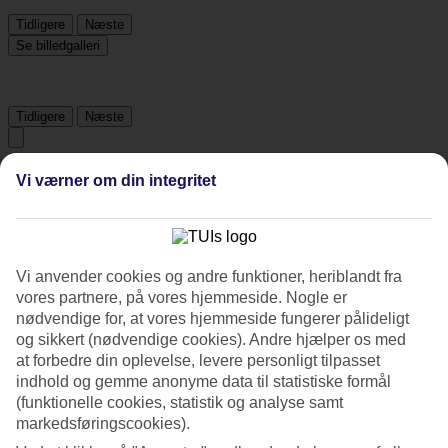
Tidligere
Næste
Se billedgalleri
Tidligere
Næste
Tripadvisor
Vi værner om din integritet
4.6/5
Vurdering af
4.6 / 5
fra
1893 anmeldelser
Vi anvender cookies og andre funktioner, heriblandt fra
vores partnere, på vores hjemmeside. Nogle er
Renlighed
nødvendige for, at vores hjemmeside fungerer pålideligt
4.7/5
og sikkert (nødvendige cookies). Andre hjælper os med
Beliggenhed
at forbedre din oplevelse, levere personligt tilpasset
4.9/5
Værelserne
indhold og gemme anonyme data til statistiske formål
4.5/5
(funktionelle cookies, statistik og analyse samt
Service
markedsføringscookies).
4.7/5