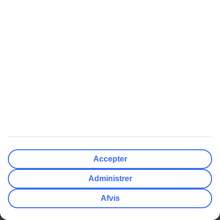
18.01.2025
Sus
Hotellet er mega slidt & nusset. Ville ønske at de vaskede borde etc.
Af hver! Morgen på udendørs restaurant, der løber rotter rundt om
natten. Måske derfor jeg fik dårlig mave.
Luxus til fair pris
5
af
5
08.01.2025
Birksø
Fantastisk hotel og især service på stranden var i top. Og kæmpe
udvalg af lækker mad.
Fremragende hotel!
Accepter
5
af
5
21.11.2024
Administrer
Flemming K
Afvis
Extrem lækker varieret og velsmagende mad! Har været i Egypten
over 20 gange, og ALDRIG fået så god mad!
Personalet høfligt og effektivt, god indbyrdes stemning.