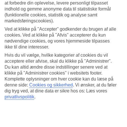
at forbedre din oplevelse, levere personligt tilpasset
Vandland, dykning og underholdning
indhold og gemme anonyme data til statistiske formål
(funktionelle cookies, statistik og analyse samt
Vandlandet har flere rutsjebaner perfekt til dem, der kan lide fart
markedsføringscookies).
over feltet. Hotellet har også et træningslokale, træningstimer og
yoga. Der er aftenshows og senere på aftenen åbner diskoteket.
Ved at klikke på "Accepter" godkender du brugen af alle
cookies. Ved at klikke på "Afvis" accepterer du kun
Strand, mole og lagune
nødvendige cookies, og vores hjemmeside tilpasses
ikke til dine interesser.
Hvor hotellets have og elegante gangstier slutter, begynder den
Hvis du vil vælge, hvilke kategorier af cookies du vil
kilometerlange sandstrand med palmer og gratis liggestole. En lang
træbro fører hen over det lavvandede hav ud til kanten af revet, hvor
acceptere eller afvise, skal du klikke på "Administrer".
man kan snorkle. Hvis du ikke vil gå hele vejen herud, kan du køle
Du kan altid ændre disse indstillinger senere ved at
af i den store meterdybe lagune, som er en slags naturlig
klikke på "Administrer cookies" i websitets footer.
havvandspool.
Komplette oplysninger om hver cookie kan du læse på
denne side:
Cookies og sikkerhed
.
Vi ønsker, at du føler
All Inclusive & opvarmet pool
dig tryg ved, at dine data er sikre hos os: Læs vores
privatlivspolitik
.
I din rejse indgår All Inclusive, og alle måltider serveres i hotellets
buffetrestaurant. Hotellet har ikke mindre end seks barer at vælge
imellem. En af hotellets pools er opvarmet i vintersæsonen.
Antal værelser : 421