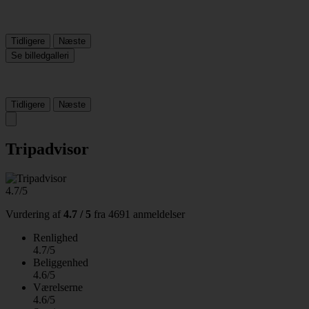
Tidligere
Næste
Se billedgalleri
Tidligere
Næste
Tripadvisor
4.7/5
Vurdering af
4.7 / 5
fra
4691 anmeldelser
Renlighed
4.7/5
Beliggenhed
4.6/5
Værelserne
4.6/5