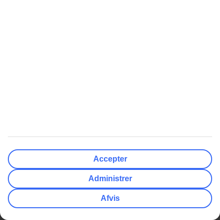
5
af
5
21.11.2024
Man kan fra andre lande
Dejligt hotel - men meget øv man ikke kan vælge værelse med pool
udsigt (alle disse værelser var udsolgt da TUI åbnede op for rejsen
dertil i november )
5 STJERNER HERFRA
5
af
5
21.02.2024
WINNI & SØREN
Fuldstændig fantastisk oplevelse, skønt hotel, det mest søde og
venlige og imødekommende personale - Høj standard, vildt lækker
mad, service i top ALT VAR GODT :-)
Accepter
VI KOMMER HELT SIKKERT IGEN...
Administrer
😄😄
Afvis
5
af
5
23.11.2023