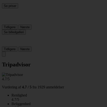
Se priser
Tidligere
Næste
Se billedgalleri
Tidligere
Næste
Tripadvisor
4.7/5
Vurdering af
4.7 / 5
fra
1929 anmeldelser
Renlighed
4.7/5
Beliggenhed