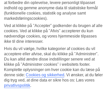
at forbedre din oplevelse, levere personligt tilpasset
Nede ved stranden er der mulighed for at slappe af i skønne
indhold og gemme anonyme data til statistiske formål
solsenge. Desuden er der flere strand- og vandaktiviteter.
(funktionelle cookies, statistik og analyse samt
markedsføringscookies).
Spa eller aktive feriedage
Ved at klikke på "Accepter" godkender du brugen af alle
På TUI BLUE Makadi Gardens er der tennisbane, hvor i kan
cookies. Ved at klikke på "Afvis" accepterer du kun
udfordre hinanden i en kamp. Om dagen kan du også deltage i
nødvendige cookies, og vores hjemmeside tilpasses
aerobics. På hotellets søsterhotel TUI BLUE Makadis spa tilbydes
ikke til dine interesser.
massagebehandlinger.
Hvis du vil vælge, hvilke kategorier af cookies du vil
Shoppingudflugt
acceptere eller afvise, skal du klikke på "Administrer".
Du kan altid ændre disse indstillinger senere ved at
En eftermiddag i løbet af ferien kan du besøge det kendte strøg The
klikke på "Administrer cookies" i websitets footer.
Promenade, også kaldt Village Road. Hotellet tilbyder shuttlebus
Komplette oplysninger om hver cookie kan du læse på
dertil mod betaling. Vil du shoppe og besøge restauranter tættere på,
denne side:
Cookies og sikkerhed
.
Vi ønsker, at du føler
er der nogle butikker i centrale Makadi Bay og i Souk Makadi. En
dig tryg ved, at dine data er sikre hos os: Læs vores
udflugt til Hurghada kan varmt anbefales.
privatlivspolitik
.
Bestil dit favoritværelse
Vil du have et værelse tæt på poolen eller højt oppe med udsigt? På
hotel TUI BLUE Makadi Gardens kan du selv vælge det værelse,
du ønsker, inden for den bestilte værelseskategori. Du kan gøre det,