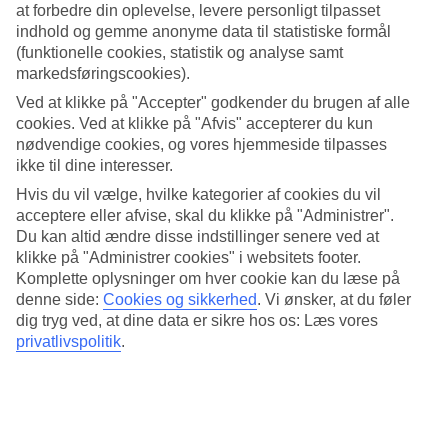
at forbedre din oplevelse, levere personligt tilpasset
Afslapning og træning på søsterhotellet
indhold og gemme anonyme data til statistiske formål
(funktionelle cookies, statistik og analyse samt
I spaafdelingen kan du slappe ekstra godt af – på spamenuen finder
markedsføringscookies).
du både behandlinger og massage. Hvis du vil have pulsen op, er
der også et motionsrum, og på nabohotellet kan du udfordre dine
Ved at klikke på "Accepter" godkender du brugen af alle
rejsefæller til en tenniskamp.
cookies. Ved at klikke på "Afvis" accepterer du kun
nødvendige cookies, og vores hjemmeside tilpasses
Vandland og legeplads
ikke til dine interesser.
Serry Beach Resort har også en legeplads til de mindste børn –
Hvis du vil vælge, hvilke kategorier af cookies du vil
perfekt til leg og sjov. På hotellet kan børnene få masser af sjove
acceptere eller afvise, skal du klikke på "Administrer".
oplevelser i den internationale børneklub og legerummet indendørs.
Du kan altid ændre disse indstillinger senere ved at
For dig, der er modig, ligger der et vandland på nabohotellet med
klikke på "Administrer cookies" i websitets footer.
mange vandrutsjebaner, du kan suse ned ad.
Komplette oplysninger om hver cookie kan du læse på
denne side:
Cookies og sikkerhed
.
Vi ønsker, at du føler
All Inclusive indgår
dig tryg ved, at dine data er sikre hos os: Læs vores
privatlivspolitik
.
For at gøre din ferie ekstra behagelig indgår All Inclusive.
Måltiderne serveres i hotellets buffetrestaurant Sofra Food Hall, og
du har også adgang til a la carte-restauranter. Her blandes
internationale smagsoplevelser med påvirkninger fra blandt andet
Nordafrika og Mexico - såsom ægte kulgrillet kebab og
velsmagende tacos.