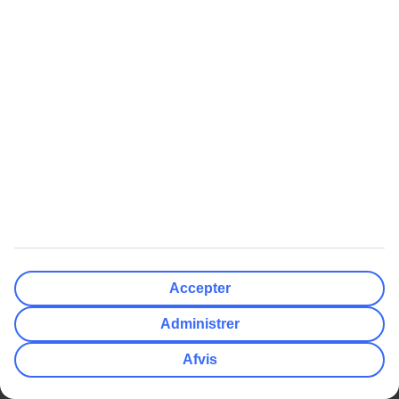
Det var i top fra vi ankom til vi rejste 😀👍
Har faktisk aldrig prøvet at blive taget så godt i mod en , håndklæder
bliver båret til det sted vi ville ligge , der kom en tjener jævnt hele
tiden om vi ville have driks osv
Alle på hotellet var virkelige såå søde glad og hjælpsomme , de vil
os virkelig det bedste
Så 100% service her
Kommer 100% igen
Anmeldelse
5
af
5
19.03.2025
Christina
Lækkert hotel, venligt og imødekommende personale.
Accepter
Maden var i særklasse
Lækker poolområde, men mangler bedre adgang til poolen, når man
Administrer
er let gangbesværet.
Gode liggestole ved stranden.
Afvis
Top service på hele hotellet , anbefaler det gerne til andre.
11