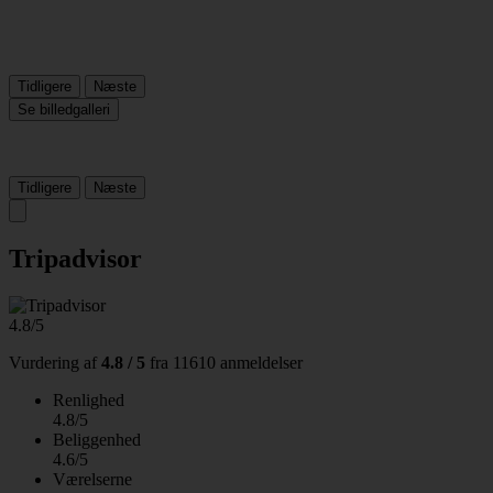
Tidligere
Næste
Se billedgalleri
Tidligere
Næste
Tripadvisor
4.8/5
Vurdering af
4.8 / 5
fra
11610 anmeldelser
Renlighed
4.8/5
Beliggenhed
4.6/5
Værelserne