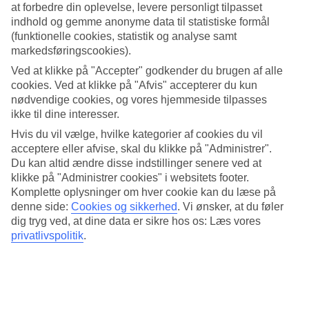
at forbedre din oplevelse, levere personligt tilpasset
Det store poolområde har plads til både leg og rolige øjeblikke. Med
indhold og gemme anonyme data til statistiske formål
vandrutsjebaner, voksenpool og behagelige liggestole ved poolen og
(funktionelle cookies, statistik og analyse samt
stranden er der noget for både store og små. Slap af under en palme,
markedsføringscookies).
leg eller deltag i vandaktiviteterne eller instruktørledede
træningslektioner.
Ved at klikke på "Accepter" godkender du brugen af alle
cookies. Ved at klikke på "Afvis" accepterer du kun
Værelser med havudsigt
nødvendige cookies, og vores hjemmeside tilpasses
ikke til dine interesser.
Alle værelser på Rixos The Palm Dubai Hotel and Suites har
Hvis du vil vælge, hvilke kategorier af cookies du vil
elegant indretning, nogle har havudsigt, og til den store familie er
der rummelige familieværelser.
acceptere eller afvise, skal du klikke på "Administrer".
Du kan altid ændre disse indstillinger senere ved at
Børneklub og spa
klikke på "Administrer cookies" i websitets footer.
Komplette oplysninger om hver cookie kan du læse på
Rixy Kids arrangerer aktiviteter forn børn, alt fra kunsthåndværk,
denne side:
Cookies og sikkerhed
.
Vi ønsker, at du føler
spil og forskellige lege. I smukke Anjana Spa kan du bestille
dig tryg ved, at dine data er sikre hos os: Læs vores
afslappende behandlinger. Spa-menuen indeholder blandt andet
privatlivspolitik
.
aroma-duftende massage, hammam og skønhedsbehandlinger.
Buffeter og à la carte
Nyd generøse buffeter og sammensæt din egen yndlingstallerken
med alt, der serveres i de to buffetrestauranter. Om aftenen