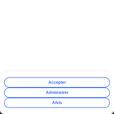
myTUI
TUI Smiles Rewards Club
TUI Smiles Rewards Club -
Regler og vilkår
Populære Artikler
Mest Søgt
Her skal du bruge adapter
All Inclusive rejser
Hvor mange drikkepenge giver
Charterrejser
man?
Billige rejser
Europas 10 bedste strande
Afbudsrejser med All Inclusive
Få din egen pool i Grækenland
Varmeguide
Billige rejser
Afbudsrejser
Billige rejser til Thailand
Afbudsrejser med All Inclusive
Accepter
Billige rejser til Grækenland
Afbudsrejser til Grækenland
Administrer
Billige rejser til Tyrkiet
Afbudsrejser til Gran Canaria
Afvis
Billige rejser til Mallorca
Afbudsrejser til Phuket