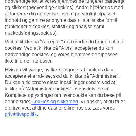
nødvendige for, at vores hjemmeside fungerer pålideligt
og sikkert (nødvendige cookies). Andre hjælper os med
Søg
at forbedre din oplevelse, levere personligt tilpasset
indhold og gemme anonyme data til statistiske formål
(funktionelle cookies, statistik og analyse samt
markedsføringscookies).
Du er på nuværende tidspunkt på
Ved at klikke på "Accepter" godkender du brugen af alle
Hjem
cookies. Ved at klikke på "Afvis" accepterer du kun
Rejse
nødvendige cookies, og vores hjemmeside tilpasses
Den Dominikanske Republik
ikke til dine interesser.
Playa Dorada
Hoteller
Hvis du vil vælge, hvilke kategorier af cookies du vil
acceptere eller afvise, skal du klikke på "Administrer".
Hoteller Playa Dorada
Du kan altid ændre disse indstillinger senere ved at
klikke på "Administrer cookies" i websitets footer.
Komplette oplysninger om hver cookie kan du læse på
Her finder du vores store udvalg af hoteller for
Playa Dorada
. Vi har
denne side:
Cookies og sikkerhed
.
Vi ønsker, at du føler
valgt de bedste hoteller, som Playa Dorada har at tilbyde, for at sikre
dig tryg ved, at dine data er sikre hos os: Læs vores
dig den bedst mulige ferie. Om du er på udkig efter luksushotel,
privatlivspolitik
.
egen pool eller
All Inclusive
har vi et hotel, der passer til dig. Brug
et øjeblik, lad dig inspirere og find dit drømmehotel her!
Hoteltips