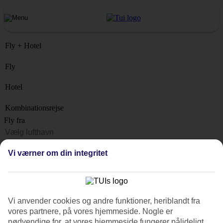
Fly + Hotel
Fly
Hotel
Kombinationsrejse
Fly fra
Rejsemål
Vi værner om din integritet
Liste
Hvornår?
Hvor længe?
Vi anvender cookies og andre funktioner, heriblandt fra
1 uge
vores partnere, på vores hjemmeside. Nogle er
Antal rejsende
nødvendige for, at vores hjemmeside fungerer pålideligt