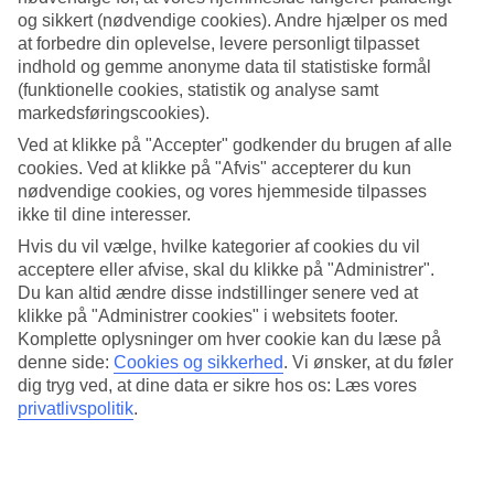
og sikkert (nødvendige cookies). Andre hjælper os med
Søg
at forbedre din oplevelse, levere personligt tilpasset
indhold og gemme anonyme data til statistiske formål
(funktionelle cookies, statistik og analyse samt
markedsføringscookies).
Du er på nuværende tidspunkt på
Ved at klikke på "Accepter" godkender du brugen af alle
cookies. Ved at klikke på "Afvis" accepterer du kun
Hjem
Rejse
nødvendige cookies, og vores hjemmeside tilpasses
Den Dominikanske Republik
ikke til dine interesser.
Las Terrenas
Hvis du vil vælge, hvilke kategorier af cookies du vil
All Inclusive
acceptere eller afvise, skal du klikke på "Administrer".
Du kan altid ændre disse indstillinger senere ved at
All Inclusive Las Terrenas
klikke på "Administrer cookies" i websitets footer.
Komplette oplysninger om hver cookie kan du læse på
Hoteltips
denne side:
Cookies og sikkerhed
.
Vi ønsker, at du føler
dig tryg ved, at dine data er sikre hos os: Læs vores
privatlivspolitik
.
Fly + Hotel
Mere i samme kategori