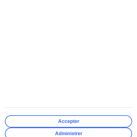
Lufthavne
Nulstil
Færdig
Rejsemål
Nulstil
Færdig
Afrejsedato
Ma
Ti
On
To
Fr
Lø
Sø
Hvor fleksibel er din afrejsedato?
Kun valgt dato
+/- 3 Dage
+/- 7 Dage
+/- 14 Dage
Nulstil
Færdig
Antal rejsende
Antal værelser
Vælg for mig
Accepter
Voksne
2
Administrer
Børn (0-17)