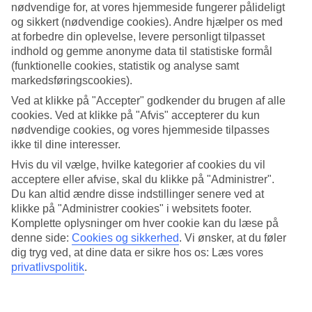
nødvendige for, at vores hjemmeside fungerer pålideligt
og sikkert (nødvendige cookies). Andre hjælper os med
Søg
at forbedre din oplevelse, levere personligt tilpasset
indhold og gemme anonyme data til statistiske formål
(funktionelle cookies, statistik og analyse samt
markedsføringscookies).
Du er på nuværende tidspunkt på
Ved at klikke på "Accepter" godkender du brugen af alle
Hjem
cookies. Ved at klikke på "Afvis" accepterer du kun
Rejse
nødvendige cookies, og vores hjemmeside tilpasses
Cypern
ikke til dine interesser.
Nissi Beach
Hoteller
Hvis du vil vælge, hvilke kategorier af cookies du vil
acceptere eller afvise, skal du klikke på "Administrer".
Hoteller Nissi Beach
Du kan altid ændre disse indstillinger senere ved at
klikke på "Administrer cookies" i websitets footer.
Komplette oplysninger om hver cookie kan du læse på
Et stykke udenfor
Ayia Napa
ligger populære
Nissi Beach
, en
denne side:
Cookies og sikkerhed
.
Vi ønsker, at du føler
strand der ofte er med på toplister over verdens bedste strande. Vi
har valgt de bedste hoteller Nissi Beach kan tilbyde for at sikre os, at
dig tryg ved, at dine data er sikre hos os: Læs vores
din ferie bliver så god som muligt. Herunder finder du hele vores
privatlivspolitik
.
udvalg af hoteller i Nissi Beach.
Hoteltips