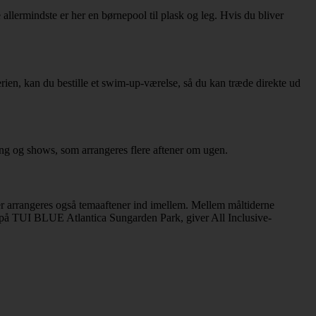
llermindste er her en børnepool til plask og leg. Hvis du bliver
en, kan du bestille et swim-up-værelse, så du kan træde direkte ud
ing og shows, som arrangeres flere aftener om ugen.
– der arrangeres også temaaftener ind imellem. Mellem måltiderne
et på TUI BLUE Atlantica Sungarden Park, giver All Inclusive-