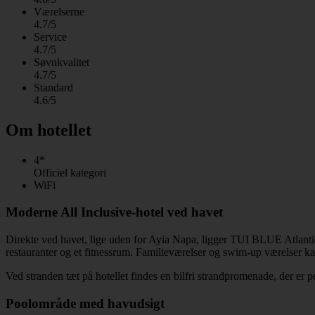
Værelserne
4.7/5
Service
4.7/5
Søvnkvalitet
4.7/5
Standard
4.6/5
Om hotellet
4*
Officiel kategori
WiFi
Moderne All Inclusive-hotel ved havet
Direkte ved havet, lige uden for Ayia Napa, ligger TUI BLUE Atlantic
restauranter og et fitnessrum. Familieværelser og swim-up værelser kan
Ved stranden tæt på hotellet findes en bilfri strandpromenade, der er p
Poolområde med havudsigt