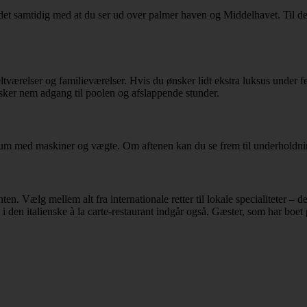
t samtidig med at du ser ud over palmer haven og Middelhavet. Til de a
elser og familieværelser. Hvis du ønsker lidt ekstra luksus under feri
ønsker nem adgang til poolen og afslappende stunder.
nessrum med maskiner og vægte. Om aftenen kan du se frem til underholdn
nten. Vælg mellem alt fra internationale retter til lokale specialiteter 
i den italienske à la carte-restaurant indgår også. Gæster, som har bo