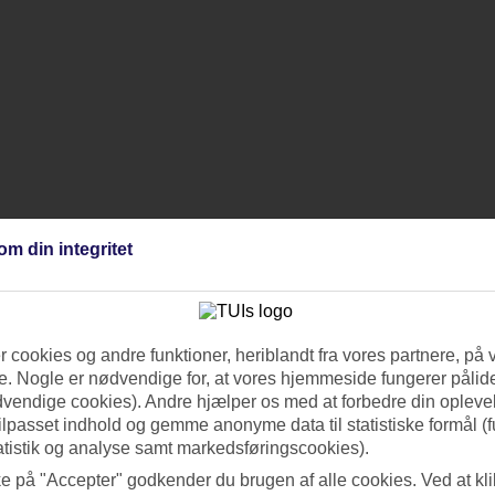
om din integritet
ranter, lounger og poolområde
åls kultur
s WiFi og BLUE-app med dagsprogram og hotelinfo
 cookies og andre funktioner, heriblandt fra vores partnere, på 
truktør, kostvejledning og hjælp til at skabe individuelle træningspr
vegetarisk, vegansk og low carb
. Nogle er nødvendige for, at vores hjemmeside fungerer pålide
dvendige cookies). Andre hjælper os med at forbedre din oplevel
tilpasset indhold og gemme anonyme data til statistiske formål (f
atistik og analyse samt markedsføringscookies).
ke på "Accepter" godkender du brugen af alle cookies. Ved at kl