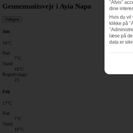
"Afvis" acc
Gennemsnitsvejr i Ayia Napa
dine intere
Hvis du vil
Tidligere
klikke på "
"Administre
Jan
læse på de
data er sik
16
°
C
Nat:
7
°C
Vand:
16
°C
Regnfri dage:
23
Feb
17
°
C
Nat:
7
°C
Vand:
16
°C