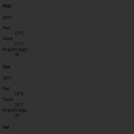
Maj
26
°
C
Nat:
15
°C
Vand:
21
°C
Regnfri dage:
30
Jun
30
°
C
Nat:
18
°C
Vand:
24
°C
Regnfri dage:
30
Jul