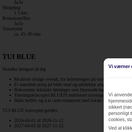
Ja/Ja
Shopping
1.5 km
Restaurant/Bar
Ja/Ja
Transfertid
ca. 45–90 min
TUI BLUE
Vi værner 
Hoteller designet til dig
Moderne design overalt, fra indretningen på værelset til restau
Et autentisk præg på både mad og arkitektur afspejler dit rejsem
Bekvemme tekniske løsninger som bluetooth-højttalere, grati
Vi anvender
Træningskonceptet BLUEf!t indebærer træningslektioner med ins
Både buffet- og à la carte-restaurant med lokale specialiteter, 
hjemmeside
sikkert (nø
TUI BLUE konceptet gælder:
personligt 
cookies, st
2026-04-01 til 2026-11-12
2027-04-01 til 2027-11-12
Ved at klik