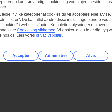
epterer du kun nødvendige cookies, og vores hjemmeside tilpass
sser.
 vælge, hvilke kategorier af cookies du vil acceptere eller afvise,
Administrer". Du kan altid ændre disse indstillinger senere ved a
r cookies" i websitets footer. Komplette oplysninger om hver co
nne side:
Cookies og sikkerhed
.
Vi ønsker, at du føler dig tryg v
re hos os: Læs vores
privatlivspolitik
.
Accepter
Administrer
Afvis