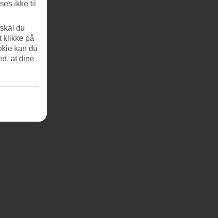
es ikke til
 skal du
t klikke på
okie kan du
ed, at dine