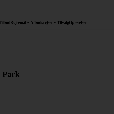
Tilbud
Rejsemål
Afbudsrejser
Tilvalg
Oplevelser
 Park