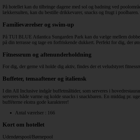
På hotellet kan du tilbringe dagene med sol og badning ved poolområde
lækkersulten, kan du bestille drikkevarer, snacks og frugt i poolbaren.
Familieværelser og swim-up
På TUI BLUE Atlantica Sungarden Park kan du vælge mellem dobbeltvær
på din terrasse og tage en forfriskende dukkert. Perfekt for dig, der 
Fitnessrum og aftenunderholdning
For dig, der gerne vil holde dig aktiv, findes der et veludstyret fit
Buffeter, temaaftener og italiensk
I din All Inclusive indgår buffetmåltider, som serveres i hovedrestaura
serveres både varme og kolde snacks i snackbaren. En middag pr. uge 
bufféterne ekstra gode karakterer!
Antal værelser : 166
Kort om hotellet
Udendørspool/Børnepool