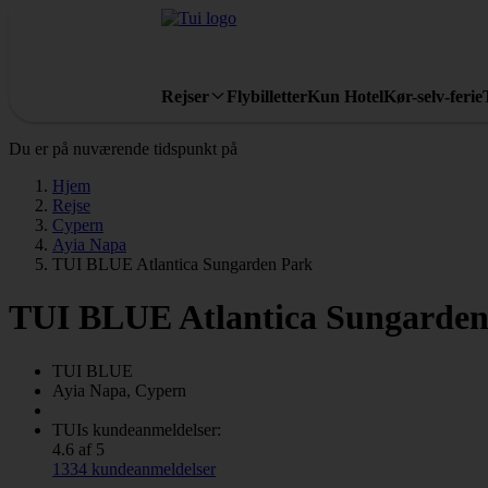
Rejser
Flybilletter
Kun Hotel
Kør-selv-ferie
Du er på nuværende tidspunkt på
Hjem
Rejse
Cypern
Ayia Napa
TUI BLUE Atlantica Sungarden Park
TUI BLUE Atlantica Sungarden
TUI BLUE
Ayia Napa, Cypern
TUIs kundeanmeldelser:
4.6 af 5
1334 kundeanmeldelser