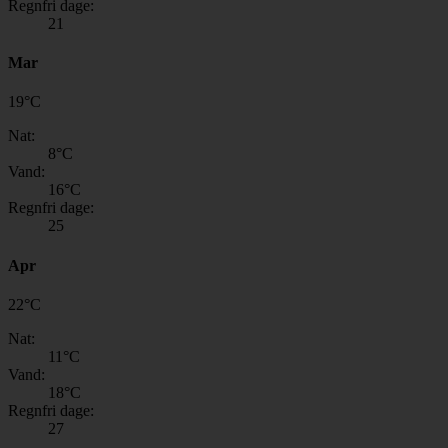
Regnfri dage:
21
Mar
19
°
C
Nat:
8
°C
Vand:
16
°C
Regnfri dage:
25
Apr
22
°
C
Nat:
11
°C
Vand:
18
°C
Regnfri dage:
27