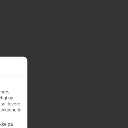
vores
ogrammer
ligt og
se, levere
unktionelle
ikke på