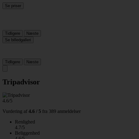
Se priser
Tidligere
Næste
Se billedgalleri
Tidligere
Næste
Tripadvisor
4.6/5
Vurdering af
4.6 / 5
fra
389 anmeldelser
Renlighed
4.7/5
Beliggenhed
4.6/5