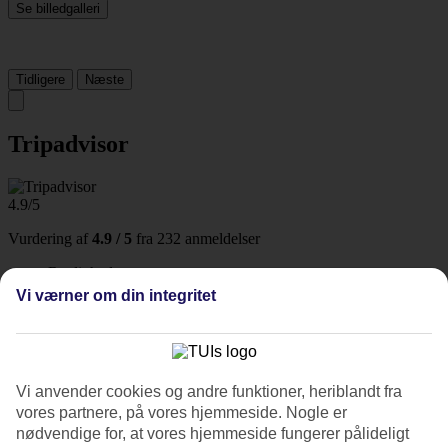
Se billedgalleri
Tidligere
Næste
Tripadvisor
4.9/5
Vurdering af
4.9 / 5
fra
232 anmeldelser
Renlighed
4.9/5
Vi værner om din integritet
Beliggenhed
4.8/5
Værelserne
4.6/5
Service
Vi anvender cookies og andre funktioner, heriblandt fra
4.8/5
vores partnere, på vores hjemmeside. Nogle er
Søvnkvalitet
nødvendige for, at vores hjemmeside fungerer pålideligt
4.6/5