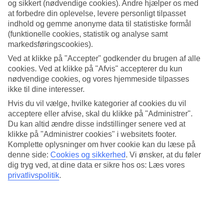
Standard
og sikkert (nødvendige cookies). Andre hjælper os med
4.7/5
at forbedre din oplevelse, levere personligt tilpasset
indhold og gemme anonyme data til statistiske formål
Om hotellet
(funktionelle cookies, statistik og analyse samt
markedsføringscookies).
3*
Ved at klikke på "Accepter" godkender du brugen af alle
Officiel kategori
cookies. Ved at klikke på "Afvis" accepterer du kun
nødvendige cookies, og vores hjemmeside tilpasses
Nær stranden med pool og tennis
ikke til dine interesser.
På Nisse Beach bor du nogle hundrede meter fra den fine strand i
Hvis du vil vælge, hvilke kategorier af cookies du vil
Nissi Beach nogle kilometer fra Ayia Napa. I hotellets have er der en
acceptere eller afvise, skal du klikke på "Administrer".
restaurant og pools for store og små. For dig, der vil være aktiv, kan
Du kan altid ændre disse indstillinger senere ved at
du spille tennis eller nyde dagen på stranden.
klikke på "Administrer cookies" i websitets footer.
Vil du udforske lokalomgivelserne, kan du hoppe på bussen, som
Komplette oplysninger om hver cookie kan du læse på
holder lige udenfor hotellet.
denne side:
Cookies og sikkerhed
.
Vi ønsker, at du føler
dig tryg ved, at dine data er sikre hos os: Læs vores
På hotellet findes:
privatlivspolitik
.
24 timers reception
Restaurant og bar
Pool
Tennis