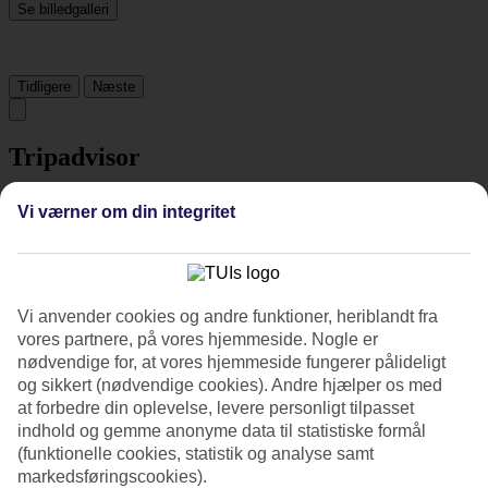
Se billedgalleri
Tidligere
Næste
Tripadvisor
Vi værner om din integritet
4.5/5
Vurdering af
4.5 / 5
fra
264 anmeldelser
Renlighed
4.7/5
Vi anvender cookies og andre funktioner, heriblandt fra
Beliggenhed
vores partnere, på vores hjemmeside. Nogle er
4.4/5
nødvendige for, at vores hjemmeside fungerer pålideligt
Værelserne
og sikkert (nødvendige cookies). Andre hjælper os med
4.6/5
at forbedre din oplevelse, levere personligt tilpasset
Service
indhold og gemme anonyme data til statistiske formål
4.6/5
Søvnkvalitet
(funktionelle cookies, statistik og analyse samt
4.3/5
markedsføringscookies).