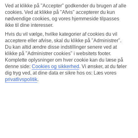
Standard
Ved at klikke på "Accepter" godkender du brugen af alle
4.2/5
cookies. Ved at klikke på "Afvis" accepterer du kun
Om hotellet
nødvendige cookies, og vores hjemmeside tilpasses
ikke til dine interesser.
4*
Hvis du vil vælge, hvilke kategorier af cookies du vil
Officiel kategori
acceptere eller afvise, skal du klikke på "Administrer".
Du kan altid ændre disse indstillinger senere ved at
Det 4-stjernede hotel Napa Suites Hotel i Ayia Napa er et hotel med
klikke på "Administrer cookies" i websitets footer.
bar, morgenmadsbuffet og WiFi. Der er parkeringsmuligheder i
Komplette oplysninger om hver cookie kan du læse på
omådet. Hotellet blev senest renoveret år 2019. Følgende kreditkort
accepteres på hotellet: American Express, EC Maestro, Mastercard
denne side:
Cookies og sikkerhed
.
Vi ønsker, at du føler
og Visa.
dig tryg ved, at dine data er sikre hos os: Læs vores
privatlivspolitik
.
Kort om hotellet
Til strand/badning
1000 m
Udendørspool
Ja
Restaurant/Bar
Ja/Ja
Transfertid
ca. 45–90 min