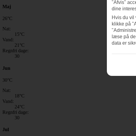
"Afvis" acc
Maj
dine intere
Hvis du vil
26
°
C
klikke på "
Nat:
"Administre
15
°C
læse på de
Vand:
data er sik
21
°C
Regnfri dage:
30
Jun
30
°
C
Nat:
18
°C
Vand:
24
°C
Regnfri dage:
30
Jul