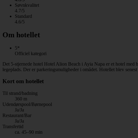
Søvnkvalitet
4.7/5
Standard
4.6/5
Om hotellet
5*
Officiel kategori
Det 5-stjernede hotel Hotel Alion Beach i Ayia Napa er et hotel med
legeplads. Der er parkeringsmuligheder i omådet. Hotellet blev senes
Kort om hotellet
Til strand/badning
360 m
Udendørspool/Børnepool
Ja/Ja
Restaurant/Bar
Ja/Ja
Transfertid
ca. 45–90 min