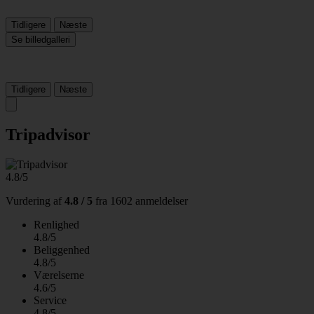
Tidligere
Næste
Se billedgalleri
Tidligere
Næste
Tripadvisor
4.8/5
Vurdering af
4.8 / 5
fra
1602 anmeldelser
Renlighed
4.8/5
Beliggenhed
4.8/5
Værelserne
4.6/5
Service
4.8/5