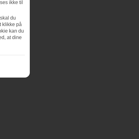
es ikke til
 skal du
t klikke på
okie kan du
ed, at dine