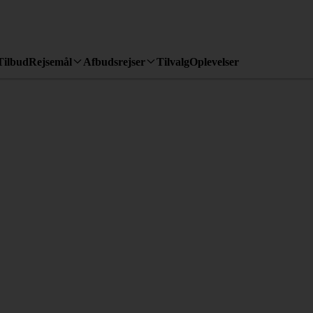
Tilbud
Rejsemål
Afbudsrejser
Tilvalg
Oplevelser