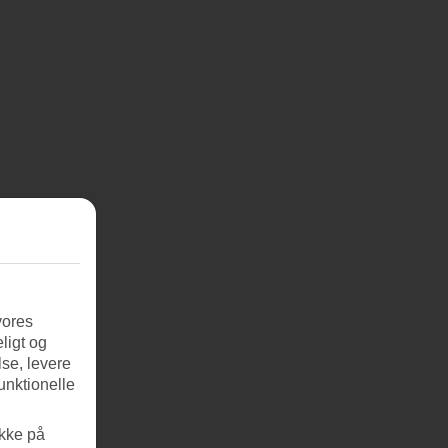
vores
ligt og
se, levere
unktionelle
ikke på