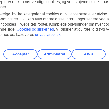
epterer du kun nødvendige cookies, og vores hjemmeside tilpass
sser.
 vælge, hvilke kategorier af cookies du vil acceptere eller afvise,
Administrer". Du kan altid ændre disse indstillinger senere ved a
r cookies" i websitets footer. Komplette oplysninger om hver co
nne side:
Cookies og sikkerhed
.
Vi ønsker, at du føler dig tryg v
re hos os: Læs vores
privatlivspolitik
.
Accepter
Administrer
Afvis