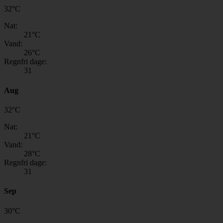
32
°
C
Nat:
21
°C
Vand:
26
°C
Regnfri dage:
31
Aug
32
°
C
Nat:
21
°C
Vand:
28
°C
Regnfri dage:
31
Sep
30
°
C