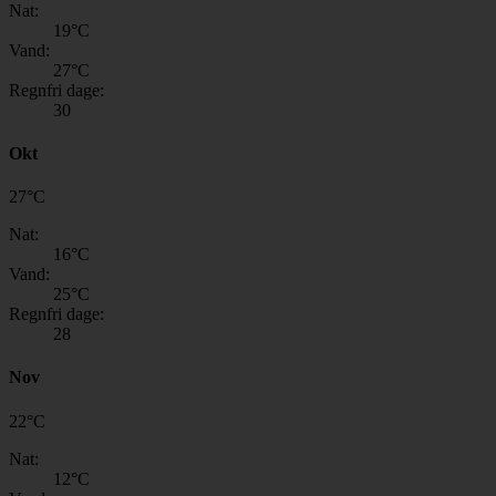
Nat:
19
°C
Vand:
27
°C
Regnfri dage:
30
Okt
27
°
C
Nat:
16
°C
Vand:
25
°C
Regnfri dage:
28
Nov
22
°
C
Nat:
12
°C