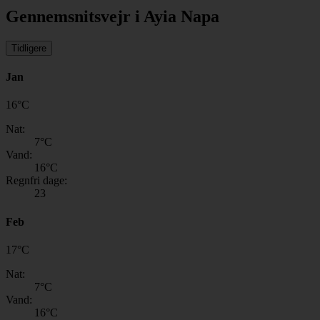
Gennemsnitsvejr i Ayia Napa
Tidligere
Jan
16
°
C
Nat:
7
°C
Vand:
16
°C
Regnfri dage:
23
Feb
17
°
C
Nat:
7
°C
Vand:
16
°C