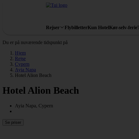
Rejser
Flybilletter
Kun Hotel
Kør-selv-ferie
Du er på nuværende tidspunkt på
Hjem
Rejse
Cypern
Ayia Napa
Hotel Alion Beach
Hotel Alion Beach
Ayia Napa, Cypern
Se priser