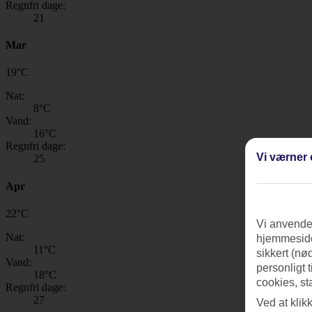
Regnfri dage:
21
Mar
19
°
C
Nat:
8
°C
Vand:
16
°C
Regnfri dage:
Vi værner 
25
Apr
22
°
C
Vi anvender
Nat:
hjemmeside
11
°C
sikkert (nø
Vand:
personligt 
18
°C
cookies, st
Regnfri dage:
27
Ved at klik