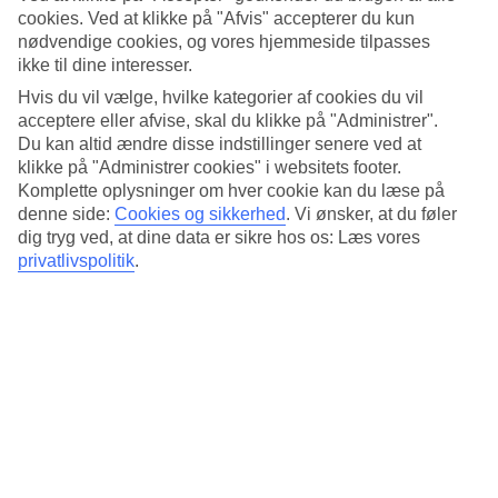
Standard
cookies. Ved at klikke på "Afvis" accepterer du kun
3.9/5
nødvendige cookies, og vores hjemmeside tilpasses
ikke til dine interesser.
Om hotellet
Hvis du vil vælge, hvilke kategorier af cookies du vil
3*
acceptere eller afvise, skal du klikke på "Administrer".
Officiel kategori
Du kan altid ændre disse indstillinger senere ved at
klikke på "Administrer cookies" i websitets footer.
Det 3-stjernede hotel Eleana Hotel i Ayia Napa er et hotel med bar,
Komplette oplysninger om hver cookie kan du læse på
morgenmadsbuffet og WiFi. På hotellet kan du nyde Både sauna og
denne side:
Cookies og sikkerhed
.
Vi ønsker, at du føler
boblebad. hvis børnene er med findes der børnepool og legeplads.
Der er parkeringsmuligheder i omådet.
dig tryg ved, at dine data er sikre hos os: Læs vores
privatlivspolitik
.
Kort om hotellet
Udendørspool
Ja
Restaurant/Bar
Ja/Ja
Transfertid
ca. 45–90 min
Gennemsnitsvejr i Ayia Napa