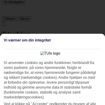
Se billedgalleri
Tidligere
Næste
Tripadvisor
Vi værner om din integritet
4.2/5
Vurdering af
4.2 / 5
fra
230 anmeldelser
Vi anvender cookies og andre funktioner, heriblandt fra
Renlighed
vores partnere, på vores hjemmeside. Nogle er
4/5
Beliggenhed
nødvendige for, at vores hjemmeside fungerer pålideligt
4.6/5
og sikkert (nødvendige cookies). Andre hjælper os med
Værelserne
at forbedre din oplevelse, levere personligt tilpasset
4.1/5
indhold og gemme anonyme data til statistiske formål
Service
(funktionelle cookies, statistik og analyse samt
4.1/5
markedsføringscookies).
Søvnkvalitet
3.7/5
Ved at klikke på "Accepter" godkender du brugen af alle