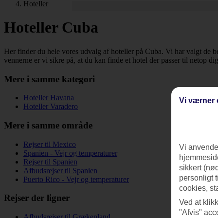
Hoteller
Hoteller Cuba
Her finder du hele vores udvalg af hoteller på Cuba. Vi har valgt de be
vennerne er vi sikre på, at du kan finde et hotel der passer til netop d
Mere i samme kategori
Hoteller Havana
Vi værner 
Hoteller Varadero
Mere i samme område
Rejser til Mexico
Vi anvender
Spanien - Vejr og temperaturer
hjemmeside
Rejser til Spanien
sikkert (nø
Afbudsrejser til Spanien
personligt 
Puerto Rico - Vejr og temperaturer
cookies, st
Rejser der ligner
Ved at klik
"Afvis" acc
Afbudsrejser til Grækenland