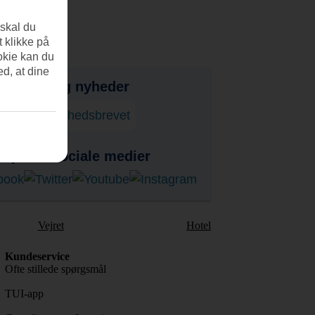
 skal du
t klikke på
okie kan du
ed, at dine
bud, tips og nyheder
onner på nyhedsbrevet
s på de sociale medier
Vejret
Hotel
Kundeservice
Ofte stillede spørgsmål
TUI-app