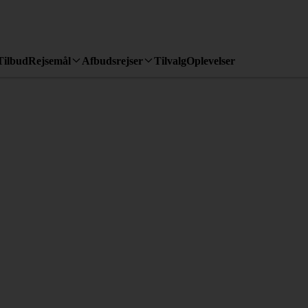
Tilbud
Rejsemål
Afbudsrejser
Tilvalg
Oplevelser