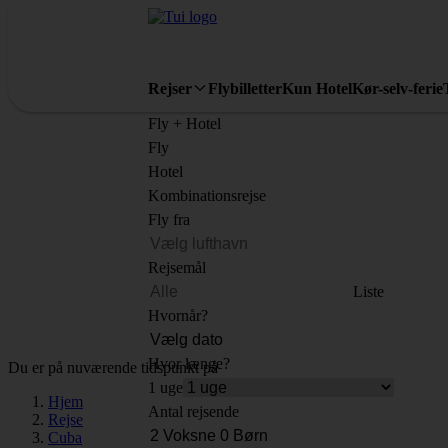
Rejser
Flybilletter
Kun Hotel
Kør-selv-ferie
Fly + Hotel
Fly
Hotel
Kombinationsrejse
Fly fra
Rejsemål
Liste
Hvornår?
Hvor længe?
Du er på nuværende tidspunkt på
1 uge
Hjem
Antal rejsende
Rejse
Cuba