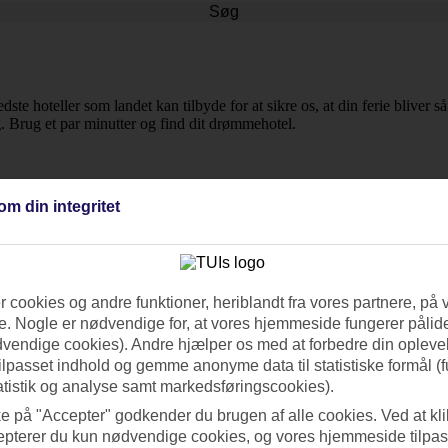
Søg
dste hoteller som landet kan tilbyde for at sikre os, at din ferie bliver
ig. Brug et par minutter og find dit drømmehotel.
om din integritet
 cookies og andre funktioner, heriblandt fra vores partnere, på 
. Nogle er nødvendige for, at vores hjemmeside fungerer pålide
dvendige cookies). Andre hjælper os med at forbedre din oplevel
tilpasset indhold og gemme anonyme data til statistiske formål (f
atistik og analyse samt markedsføringscookies).
ke på "Accepter" godkender du brugen af alle cookies. Ved at kl
epterer du kun nødvendige cookies, og vores hjemmeside tilpass