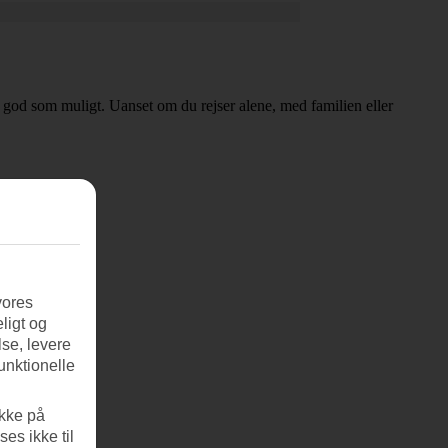
 så god som muligt. Uanset om du rejser alene, med familien eller
vores
ligt og
se, levere
unktionelle
ikke på
es ikke til