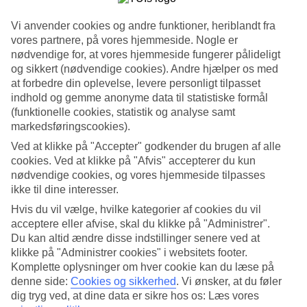
Standard
3.9/5
Vi anvender cookies og andre funktioner, heriblandt fra
vores partnere, på vores hjemmeside. Nogle er
Om hotellet
nødvendige for, at vores hjemmeside fungerer pålideligt
og sikkert (nødvendige cookies). Andre hjælper os med
3*
at forbedre din oplevelse, levere personligt tilpasset
Officiel kategori
indhold og gemme anonyme data til statistiske formål
WiFi
(funktionelle cookies, statistik og analyse samt
Enkelt hotel med perfekt strandbeliggenhed
markedsføringscookies).
Ved at klikke på "Accepter" godkender du brugen af alle
På Hotel Europe Hotel & Casino bor du som nabo til sandklitterne
cookies. Ved at klikke på "Afvis" accepterer du kun
og samtidig i kort gåafstand til shopping og restauranter. Hotellet er
nødvendige cookies, og vores hjemmeside tilpasses
det ældste i Sunny Beach og populært blandt mange gæster.
Velholdte værelser af varierende størrelser.
ikke til dine interesser.
Hvis du vil vælge, hvilke kategorier af cookies du vil
I sommerferien bor der mange unge mennesker på hotellet, og så er
acceptere eller afvise, skal du klikke på "Administrer".
der ofte liv og glade dage til ud på de små timer.
Du kan altid ændre disse indstillinger senere ved at
Fantastisk udsigt og stor pool
klikke på "Administrer cookies" i websitets footer.
Komplette oplysninger om hver cookie kan du læse på
Hotelbygningen er 14 etager høj, hvilket gør, at udsigten fra de
denne side:
Cookies og sikkerhed
.
Vi ønsker, at du føler
øverste etager er helt fantastisk.
dig tryg ved, at dine data er sikre hos os: Læs vores