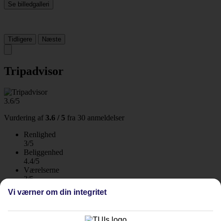
Se billedgalleri
Tidligere
Næste
Tripadvisor
3.6/5
Vurdering af
3.6 / 5
fra
30 anmeldelser
Renlighed
3/5
Beliggenhed
4.4/5
Værelserne
3/5
Service
Vi værner om din integritet
3.3/5
Søvnkvalitet
3/5