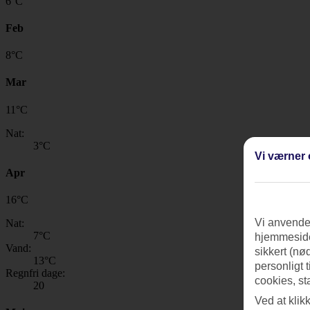
6
°
C
Feb
8
°
C
Mar
11
°
C
Nat:
3
°C
Vi værner 
Apr
16
°
C
Vi anvender
Nat:
7
°C
hjemmeside
Vand:
sikkert (nø
13
°C
personligt 
Regnfri dage:
cookies, st
20
Ved at klik