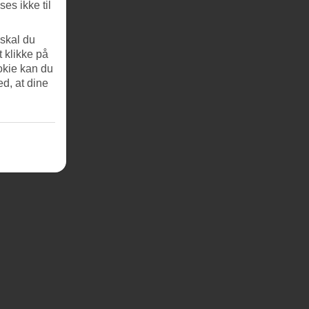
es ikke til
 skal du
t klikke på
okie kan du
ed, at dine