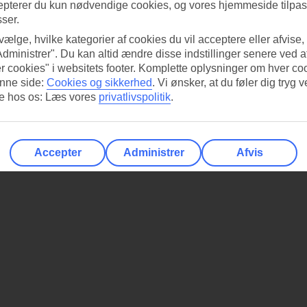
epterer du kun nødvendige cookies, og vores hjemmeside tilpass
sser.
 vælge, hvilke kategorier af cookies du vil acceptere eller afvise,
Administrer". Du kan altid ændre disse indstillinger senere ved a
r cookies" i websitets footer. Komplette oplysninger om hver co
nne side:
Cookies og sikkerhed
.
Vi ønsker, at du føler dig tryg v
re hos os: Læs vores
privatlivspolitik
.
Accepter
Administrer
Afvis