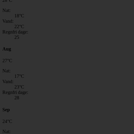
28
°
C
Nat:
18
°C
Vand:
22
°C
Regnfri dage:
25
Aug
27
°
C
Nat:
17
°C
Vand:
23
°C
Regnfri dage:
28
Sep
24
°
C
Nat: