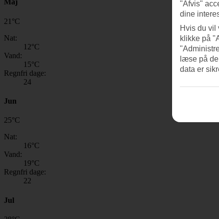
Maj
"Afvis" acc
dine intere
21
°
C
Hvis du vil
Nat:
klikke på "
12
°C
"Administre
Vand:
læse på de
15
°C
data er sik
Regnfri dage:
24
Jun
25
°
C
Nat:
16
°C
Vand:
19
°C
Regnfri dage:
22
Jul