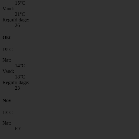
15
°C
Vand:
21
°C
Regnfri dage:
26
Okt
19
°
C
Nat:
14
°C
Vand:
18
°C
Regnfri dage:
23
Nov
13
°
C
Nat:
6
°C