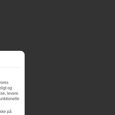
vores
ligt og
se, levere
unktionelle
ikke på