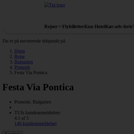
Rejser
Flybilletter
Kun Hotel
Kør-selv-ferie
Du er på nuværende tidspunkt på
Hjem
Rejse
Bulgarien
Pomorie
Festa Via Pontica
Festa Via Pontica
Pomorie, Bulgarien
TUIs kundeanmeldelser:
4.1 af 5
146 kundeanmeldelser