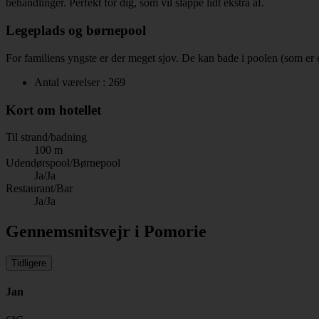
behandlinger. Perfekt for dig, som vil slappe lidt ekstra af.
Legeplads og børnepool
For familiens yngste er der meget sjov. De kan bade i poolen (som er e
Antal værelser : 269
Kort om hotellet
Til strand/badning
100 m
Udendørspool/Børnepool
Ja/Ja
Restaurant/Bar
Ja/Ja
Gennemsnitsvejr i Pomorie
Tidligere
Jan