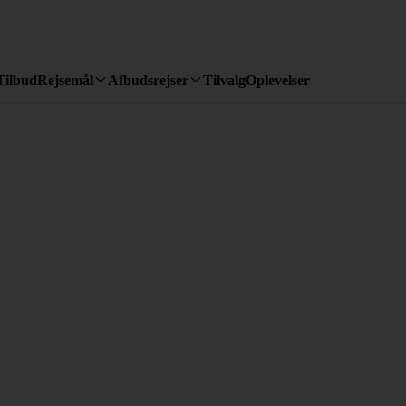
Tilbud
Rejsemål
Afbudsrejser
Tilvalg
Oplevelser