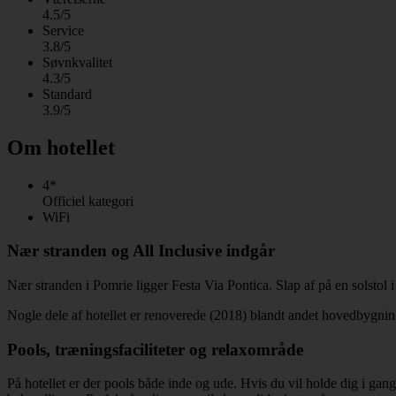
4.5/5
Service
3.8/5
Søvnkvalitet
4.3/5
Standard
3.9/5
Om hotellet
4*
Officiel kategori
WiFi
Nær stranden og All Inclusive indgår
Nær stranden i Pomrie ligger Festa Via Pontica. Slap af på en solstol 
Nogle dele af hotellet er renoverede (2018) blandt andet hovedbygni
Pools, træningsfaciliteter og relaxområde
På hotellet er der pools både inde og ude. Hvis du vil holde dig i gang 