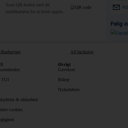
Scan QR-koden med dit
Ab
mobilkamera for at hente appen.
Følg o
fbudsrejser
All Inclusive
I
Øvrigt
ksomheden
Gavekort
s TUI
Billeje
Nyhedsbrev
kyttelse & sikkerhed
trer cookies
gtighed