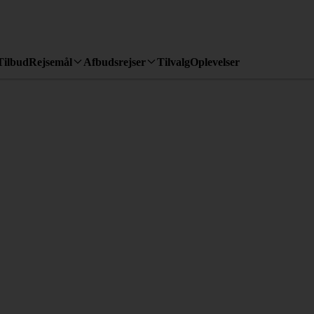
Tilbud
Rejsemål
Afbudsrejser
Tilvalg
Oplevelser