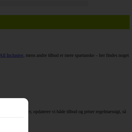
All Inclusive
, mens andre tilbud er mere spartanske – her findes noget
er om afbudsrejser, opdaterer vi både tilbud og priser regelmæssigt, så