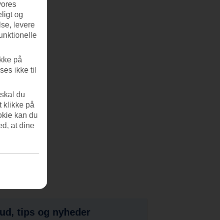
vores
ligt og
se, levere
unktionelle
ikke på
es ikke til
 skal du
t klikke på
okie kan du
ed, at dine
bud, tips og nyheder