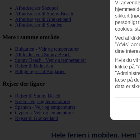
Vi anvender
Afbudsrejser Sozopol
hjemmeside
Afbudsrejser til Sunny Beach
sikkert (nø
Afbudsrejser til Grækenland
personligt 
Afbudsrejser til Spanien
cookies, st
Mere i samme område
Ved at klik
"Afvis" acc
Bulgarien - Vejr og temperaturer
dine intere
All Inclusive i Sunny Beach
Sunny Beach - Vejr og temperaturer
Hvis du vil
Rejser til Bulgarien
klikke på "
Billige rejser til Bulgarien
"Administre
læse på de
Rejser der ligner
data er sik
Rejser til Sunny Beach
Kreta - Vejr og temperaturer
Spanien - Vejr og temperaturer
Cypern - Vejr og temperaturer
Rejser til Grækenland
Hele ferien i mobilen.
Hent T