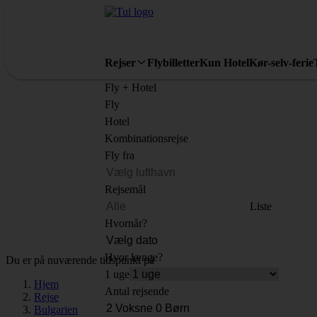
Rejser
Flybilletter
Kun Hotel
Kør-selv-ferie
Fly + Hotel
Fly
Hotel
Kombinationsrejse
Fly fra
Rejsemål
Liste
Hvornår?
Hvor længe?
Du er på nuværende tidspunkt på
1 uge
Hjem
Antal rejsende
Rejse
Bulgarien