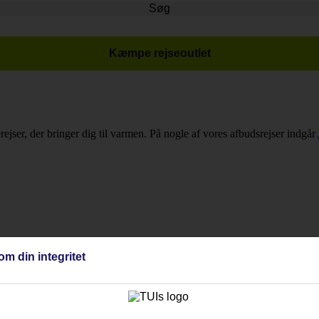
Søg
Kæmpe rejseoutlet
rejser, der bringer dig til varmen. På nogle af vores afbudsrejser indgår
om din integritet
jsemål og rejselængde for at tilpasse turen til dine ønsker. Da det handl
Pomorie.