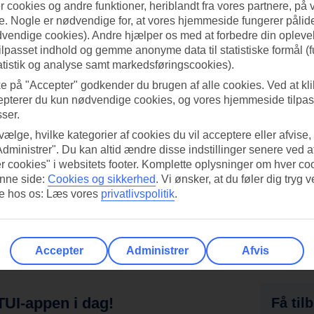
 cookies og andre funktioner, heriblandt fra vores partnere, på 
. Nogle er nødvendige for, at vores hjemmeside fungerer pålide
dvendige cookies). Andre hjælper os med at forbedre din oplevel
tilpasset indhold og gemme anonyme data til statistiske formål (f
atistik og analyse samt markedsføringscookies).
ke på "Accepter" godkender du brugen af alle cookies. Ved at kl
epterer du kun nødvendige cookies, og vores hjemmeside tilpass
sser.
 vælge, hvilke kategorier af cookies du vil acceptere eller afvise,
Administrer". Du kan altid ændre disse indstillinger senere ved a
r cookies" i websitets footer. Komplette oplysninger om hver co
nne side:
Cookies og sikkerhed
.
Vi ønsker, at du føler dig tryg v
re hos os: Læs vores
privatlivspolitik
.
Accepter
Administrer
Afvis
UI-appen i dag!
Få til