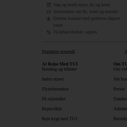
Søg og bestil rejser, fly og hotel
Information om fly, hotel og transfer
Direkte kontakt med guiderne døgnet
rundt
Få tilbud direkte i appen
Populære rejsemål
A
At Rejse Med TUI
Om TU
Betaling og billetter
Om vir
Inden rejsen
Job ho
Flyinformation
Presse
På rejsemålet
Databes
Rejsevilkår
Adminis
Rejs trygt med TUI
Bæredy