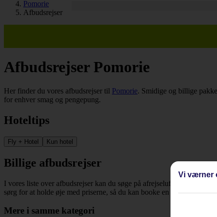
Pomorie
Afbudsrejser
Afbudsrejser Pomorie
Her finder du vores afbudsrejser til
Pomorie
. Smidige og billige pakke
for enhver smag og pengepung.
Hoteltips
Fly + Hotel
Kun hotel
Billige afbudsrejser
Vi værner 
I vores liste over afbudsrejser kan du søge på afrejselufthavn, dato, re
sørg for at holde øje med priserne, så du kan booke en billig rejse til 
Mere i samme kategori