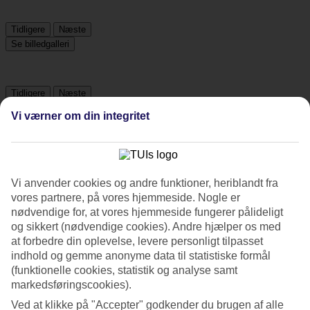
Tidligere
Næste
Se billedgalleri
Tidligere
Næste
Vi værner om din integritet
Tripadvisor
4.3/5
Vi anvender cookies og andre funktioner, heriblandt fra
vores partnere, på vores hjemmeside. Nogle er
Vurdering af
4.3 / 5
fra
1691 anmeldelser
nødvendige for, at vores hjemmeside fungerer pålideligt
Renlighed
og sikkert (nødvendige cookies). Andre hjælper os med
4.3/5
at forbedre din oplevelse, levere personligt tilpasset
Beliggenhed
indhold og gemme anonyme data til statistiske formål
4.6/5
(funktionelle cookies, statistik og analyse samt
Værelserne
markedsføringscookies).
4.2/5
Service
Ved at klikke på "Accepter" godkender du brugen af alle