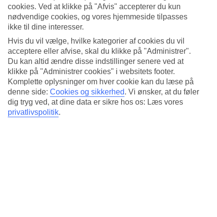
4.3/5
cookies. Ved at klikke på "Afvis" accepterer du kun
Søvnkvalitet
nødvendige cookies, og vores hjemmeside tilpasses
4.4/5
ikke til dine interesser.
Standard
4.2/5
Hvis du vil vælge, hvilke kategorier af cookies du vil
acceptere eller afvise, skal du klikke på "Administrer".
Om hotellet
Du kan altid ændre disse indstillinger senere ved at
klikke på "Administrer cookies" i websitets footer.
3*
Komplette oplysninger om hver cookie kan du læse på
Officiel kategori
denne side:
Cookies og sikkerhed
.
Vi ønsker, at du føler
dig tryg ved, at dine data er sikre hos os: Læs vores
Moderne hotel nær stranden
privatlivspolitik
.
Ibis Rio de Janeiro Barra da Tijuca er et moderne hotel i udkanten af
Barra da Tijuca. Hotellet har en restaurant og en bar. Hvis du vil
tage en dukkert i havet, kan du gå til Barra da Tijucas sandstrand på
mindre end 5 minutter!
Efter en lang dag på stranden kan du spise på hotellets restaurant
Kitchen Pasta & Grill.
På hotellet findes:
24 timers reception