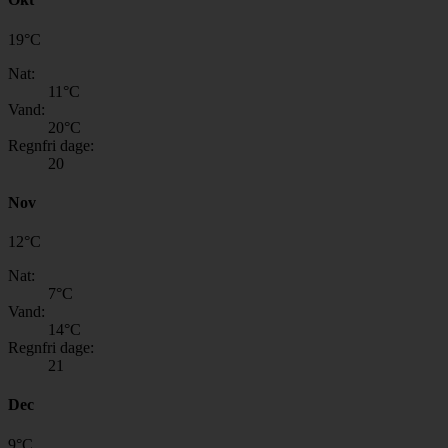
19
°
C
Nat:
11
°C
Vand:
20
°C
Regnfri dage:
20
Nov
12
°
C
Nat:
7
°C
Vand:
14
°C
Regnfri dage:
21
Dec
9
°
C