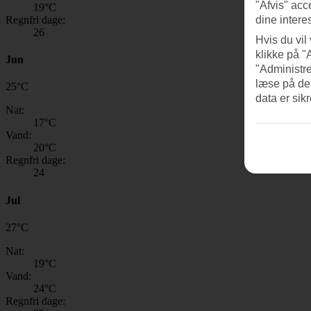
"Afvis" acc
19
°C
Regnfri dage:
dine intere
26
Hvis du vil
klikke på "
Jun
"Administre
læse på de
25
°
C
data er sik
Nat:
17
°C
Vand:
20
°C
Regnfri dage:
24
Jul
27
°
C
Nat:
19
°C
Vand:
24
°C
Regnfri dage: