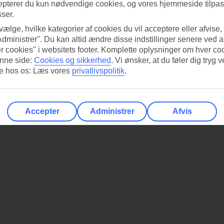
epterer du kun nødvendige cookies, og vores hjemmeside tilpass
sser.
 vælge, hvilke kategorier af cookies du vil acceptere eller afvise,
Administrer". Du kan altid ændre disse indstillinger senere ved a
r cookies" i websitets footer. Komplette oplysninger om hver co
nne side:
Cookies og sikkerhed
.
Vi ønsker, at du føler dig tryg v
re hos os: Læs vores
privatlivspolitik
.
Accepter
Administrer
Afvis