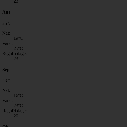
23
Aug
26
°
C
Nat:
19
°C
Vand:
25
°C
Regnfri dage:
23
Sep
23
°
C
Nat:
16
°C
Vand:
23
°C
Regnfri dage:
20
Okt