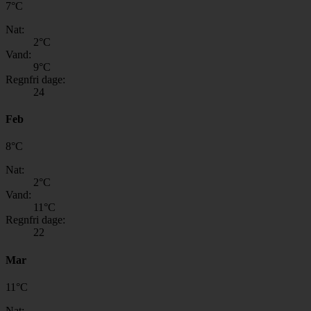
7
°
C
Nat:
2
°C
Vand:
9
°C
Regnfri dage:
24
Feb
8
°
C
Nat:
2
°C
Vand:
11
°C
Regnfri dage:
22
Mar
11
°
C
Nat: