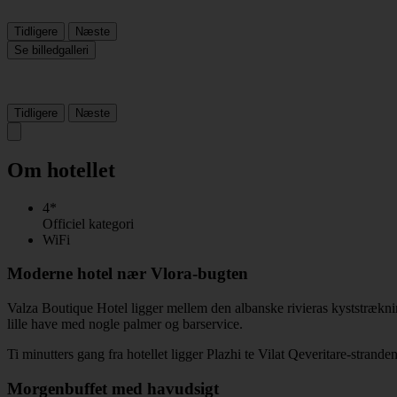
Tidligere
Næste
Se billedgalleri
Tidligere
Næste
Om hotellet
4*
Officiel kategori
WiFi
Moderne hotel nær Vlora-bugten
Valza Boutique Hotel ligger mellem den albanske rivieras kyststræknin
lille have med nogle palmer og barservice.
Ti minutters gang fra hotellet ligger Plazhi te Vilat Qeveritare-stra
Morgenbuffet med havudsigt