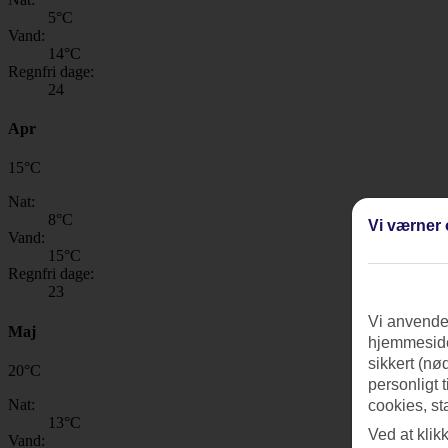
5
°C
Vand:
14
°C
Regnfri dage:
24
Apr
15
°
C
Nat:
8
°C
Vi værner 
Vand:
15
°C
Regnfri dage:
23
Vi anvender
Maj
hjemmeside
sikkert (nø
20
°
C
personligt 
Nat:
cookies, st
13
°C
Ved at klik
Vand: