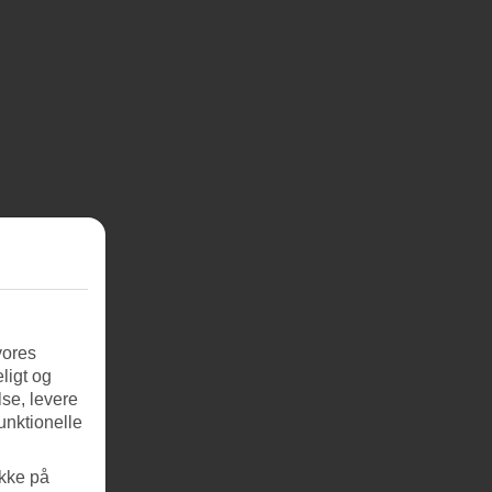
vores
ligt og
se, levere
unktionelle
ikke på