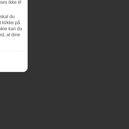
es ikke til
 skal du
t klikke på
okie kan du
ed, at dine