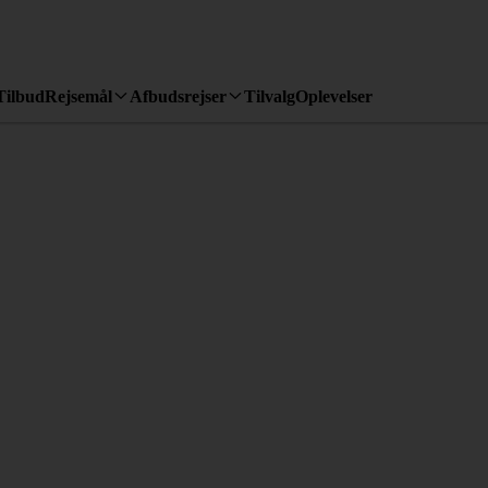
Tilbud
Rejsemål
Afbudsrejser
Tilvalg
Oplevelser