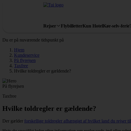
Rejser
Flybilletter
Kun Hotel
Kør-selv-ferie
Du er på nuværende tidspunkt på
Hjem
Kundeservice
På flyrejsen
Taxfree
Hvilke toldregler er gældende?
På flyrejsen
Taxfree
Hvilke toldregler er gældende?
Der gælder
forskellige toldregler afhængigt af hvilket land du rejser til
Hvis du specifikt leder efter information om regler vedr. ind eller ud