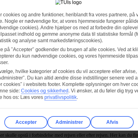
 cookies og andre funktioner, heriblandt fra vores partnere, på 
. Nogle er nødvendige for, at vores hjemmeside fungerer pålide
dvendige cookies). Andre hjælper os med at forbedre din oplevel
tilpasset indhold og gemme anonyme data til statistiske formål (f
atistik og analyse samt markedsføringscookies).
ke på "Accepter" godkender du brugen af alle cookies. Ved at kl
epterer du kun nødvendige cookies, og vores hjemmeside tilpass
sser.
 vælge, hvilke kategorier af cookies du vil acceptere eller afvise,
Administrer". Du kan altid ændre disse indstillinger senere ved a
r cookies" i websitets footer. Komplette oplysninger om hver co
nne side:
Cookies og sikkerhed
.
Vi ønsker, at du føler dig tryg v
re hos os: Læs vores
privatlivspolitik
.
Accepter
Administrer
Afvis
er skulle opstå i forbindelse med rejsen eller efter rejsen. Her kan du f