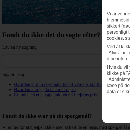
Vi anvender
hjemmeside
sikkert (nø
personligt 
Fandt du ikke det du søgte efter?
cookies, st
Ved at klik
Lav en ny søgning
"Afvis" acc
dine intere
Hvis du vil
klikke på "
Søgeforslag
"Administre
Hvordan er min rejse påvirket af verdens konflikter?
læse på de
Hvordan kan jeg betale min rejse?
data er sik
Er indchecket bagage inkluderet i rejsens pris?
Fandt du ikke svar på dit spørgsmål?
Vi er her for at hjælpe! Både med at bestille en rejse, med spørgsmål d