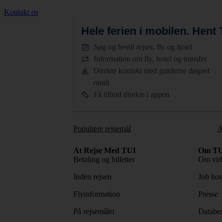
Kontakt os
Hele ferien i mobilen.
Hent T
Søg og bestil rejser, fly og hotel
Information om fly, hotel og transfer
Direkte kontakt med guiderne døgnet
rundt
Få tilbud direkte i appen
Populære rejsemål
A
At Rejse Med TUI
Om TU
Betaling og billetter
Om vir
Inden rejsen
Job ho
Flyinformation
Presse
På rejsemålet
Databes