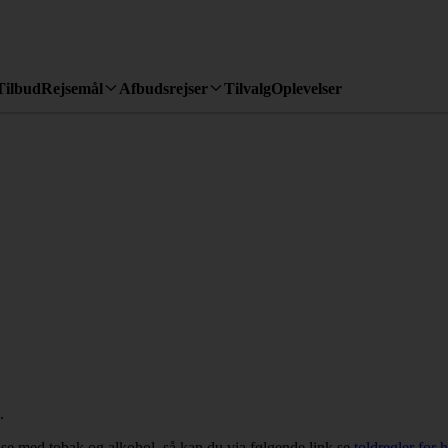
Tilbud
Rejsemål
Afbudsrejser
Tilvalg
Oplevelser
.
rejse med tobak og alkohol, så kan du via følgende link se
toldregler for 