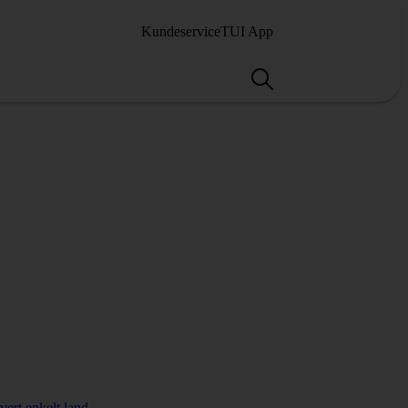
Kundeservice
TUI App
hvert enkelt land
.