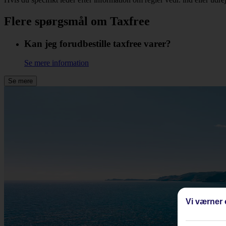
Flere spørgsmål om Taxfree
Kan jeg forudbestille taxfree varer?
Se mere information
Se mere
Vi værner 