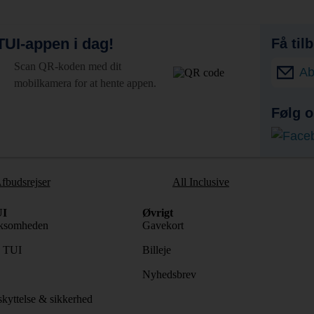
UI-appen i dag!
Få til
Scan QR-koden med dit
Ab
mobilkamera for at hente appen.
Følg o
fbudsrejser
All Inclusive
I
Øvrigt
ksomheden
Gavekort
s TUI
Billeje
Nyhedsbrev
kyttelse & sikkerhed