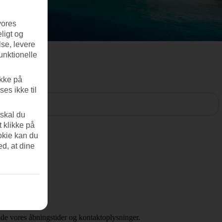
vores
ligt og
se, levere
unktionelle
ikke på
es ikke til
 skal du
t klikke på
okie kan du
ed, at dine
inde vores åbningstider og kontaktoplysninger.