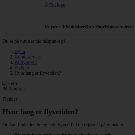
Rejser
Flybilletter
Kun Hotel
Kør-selv-ferie
Du er på nuværende tidspunkt på
Hjem
Kundeservice
På flyrejsen
Flytider
Hvor lang er flyvetiden?
På flyrejsen
Flytider
Hvor lang er flyvetiden?
Du kan finde den beregnede flyvetid til dit rejsemål på to måder:
På vores hjemmeside under de forskellige rejsemål