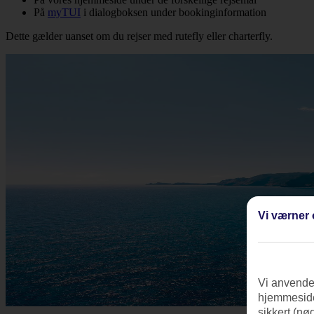
På
myTUI
i dialogboksen under bookinginformation
Dette gælder uanset om du rejser med rutefly eller charterfly.
Vi værner 
Vi anvender
hjemmeside
sikkert (nø