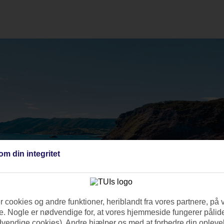
om din integritet
 cookies og andre funktioner, heriblandt fra vores partnere, på 
. Nogle er nødvendige for, at vores hjemmeside fungerer pålide
dvendige cookies). Andre hjælper os med at forbedre din oplevel