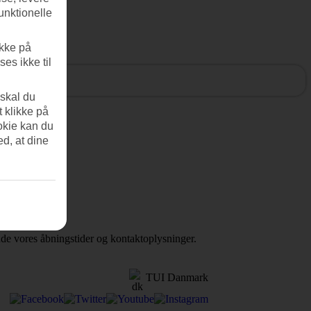
unktionelle
ikke på
es ikke til
 skal du
t klikke på
okie kan du
ed, at dine
inde vores åbningstider og kontaktoplysninger.
TUI Danmark