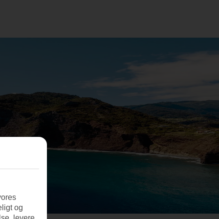
vores
ligt og
se, levere