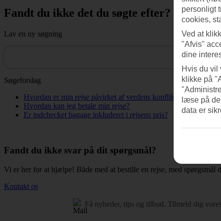
personligt 
Fandt du ikke det du søgte efter?
cookies, st
Lav en ny søgning
Ved at klik
"Afvis" acc
dine intere
Hvis du vil
klikke på "
Søgeforslag
"Administre
Hvordan er min rejse påvirket af verdens konflikter?
læse på de
Hvordan kan jeg betale min rejse?
data er sik
Er indchecket bagage inkluderet i rejsens pris?
Fandt du ikke svar på dit spørgsmål?
Vi er her for at hjælpe! Både med at bestille en rejse, med spørgsmål d
Kontakt os
Få nyheder, tips og tilbud.
Tilmeld dig vore