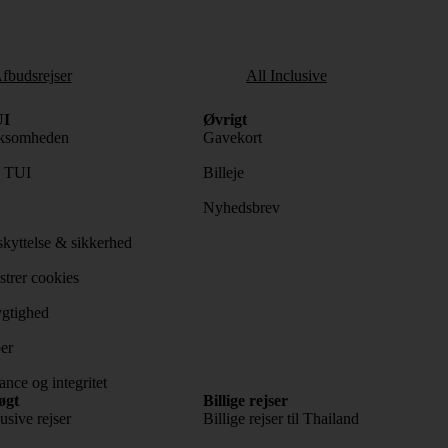
fbudsrejser
All Inclusive
I
Øvrigt
ksomheden
Gavekort
s TUI
Billeje
Nyhedsbrev
kyttelse & sikkerhed
trer cookies
gtighed
er
nce og integritet
øgt
Billige rejser
usive rejser
Billige rejser til Thailand