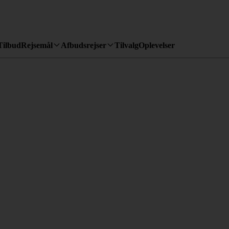
Tilbud
Rejsemål
Afbudsrejser
Tilvalg
Oplevelser