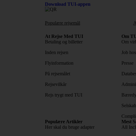
Download TUI-appen
Populære rejsemål
A
At Rejse Med TUI
Om TU
Betaling og billetter
Om vir
Inden rejsen
Job ho
Flyinformation
Presse
På rejsemålet
Databes
Rejsevilkår
Adminis
Rejs trygt med TUI
Bæredy
Selskab
Complia
Populære Artikler
Mest S
Her skal du bruge adapter
All Incl