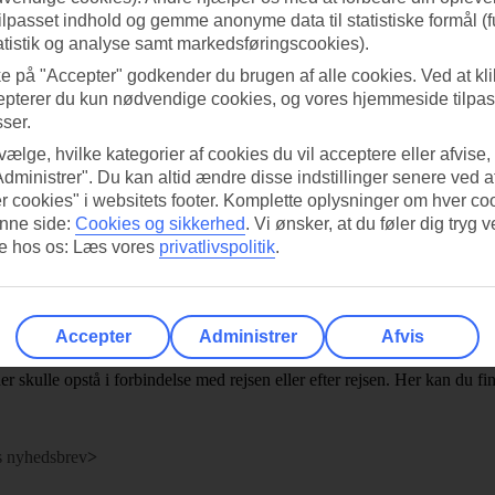
tilpasset indhold og gemme anonyme data til statistiske formål (f
atistik og analyse samt markedsføringscookies).
ke på "Accepter" godkender du brugen af alle cookies. Ved at kl
epterer du kun nødvendige cookies, og vores hjemmeside tilpass
sser.
 vælge, hvilke kategorier af cookies du vil acceptere eller afvise,
Administrer". Du kan altid ændre disse indstillinger senere ved a
r cookies" i websitets footer. Komplette oplysninger om hver co
nne side:
Cookies og sikkerhed
.
Vi ønsker, at du føler dig tryg v
re hos os: Læs vores
privatlivspolitik
.
Accepter
Administrer
Afvis
er skulle opstå i forbindelse med rejsen eller efter rejsen. Her kan du f
s nyhedsbrev
>