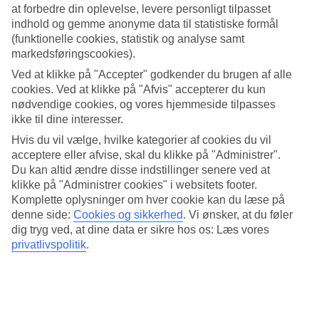
familier.
at forbedre din oplevelse, levere personligt tilpasset
indhold og gemme anonyme data til statistiske formål
(funktionelle cookies, statistik og analyse samt
markedsføringscookies).
Ved at klikke på "Accepter" godkender du brugen af alle
Vandring i Samaria-kløften
cookies. Ved at klikke på "Afvis" accepterer du kun
nødvendige cookies, og vores hjemmeside tilpasses
Denne vandretur gennem Samaria-kløften tager 5-6
ikke til dine interesser.
timer, men byder på masser af fantastiske udsigter og
oplevelser. Den er velegnet til voksne og unge med god
Hvis du vil vælge, hvilke kategorier af cookies du vil
grundkondition. Højdepunktet er Jernporten, den
acceptere eller afvise, skal du klikke på "Administrer".
smalleste del af kløften. Dagen slutter i Agia Roumeli
Du kan altid ændre disse indstillinger senere ved at
med en bådtur.
klikke på "Administrer cookies" i websitets footer.
Læs mere og bestil
Vandring i Samaria-kløften »
Komplette oplysninger om hver cookie kan du læse på
denne side:
Cookies og sikkerhed
.
Vi ønsker, at du føler
Hoteltips – Family Expedition
dig tryg ved, at dine data er sikre hos os: Læs vores
privatlivspolitik
.
Her er vores bedste tips til hoteller på
Kreta
, der er velegnede til
familier med børn og unge, der ønsker at vandre i Samaria-kløften.
Ibiscos Garden ». Det populære Ibiscos Garden i
Rethymnon har flere pools, og stranden ligger kun få