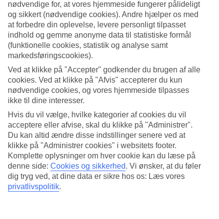
Værelserne
nødvendige for, at vores hjemmeside fungerer pålideligt
4.6/5
og sikkert (nødvendige cookies). Andre hjælper os med
Service
at forbedre din oplevelse, levere personligt tilpasset
4.4/5
indhold og gemme anonyme data til statistiske formål
Søvnkvalitet
(funktionelle cookies, statistik og analyse samt
4.6/5
Standard
markedsføringscookies).
4.3/5
Ved at klikke på "Accepter" godkender du brugen af alle
cookies. Ved at klikke på "Afvis" accepterer du kun
Om hotellet
nødvendige cookies, og vores hjemmeside tilpasses
ikke til dine interesser.
WiFi
Hvis du vil vælge, hvilke kategorier af cookies du vil
Ved Times Square Manhattan
acceptere eller afvise, skal du klikke på "Administrer".
Du kan altid ændre disse indstillinger senere ved at
Stilfulde Riu Plaza Manhattan Times Square ligger midt i New York
klikke på "Administrer cookies" i websitets footer.
på myldrende Times Square i en 48-etagers skyskraber. Her bor du i
Komplette oplysninger om hver cookie kan du læse på
teaterdistriktet Broadway og i nærheden ligger kendte
denne side:
Cookies og sikkerhed
.
Vi ønsker, at du føler
seværdigheder som Empire State Building og Central Park.
dig tryg ved, at dine data er sikre hos os: Læs vores
Hotellet har et moderne design og er ligger i hjertet af New York på
privatlivspolitik
.
en perfekt adresse til at udforske alt, hvad byen har at byde på.
Musicals, shopping og Central Park