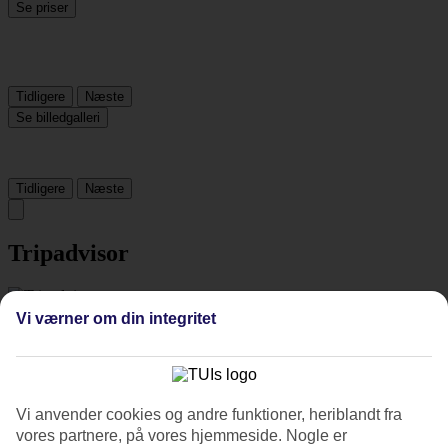
Se priser
Tidligere
Næste
Se billedgalleri
Tidligere
Næste
Tripadvisor
4.3/5
Vi værner om din integritet
Vurdering af
4.3 / 5
fra
1340 anmeldelser
Renlighed
4.8/5
Vi anvender cookies og andre funktioner, heriblandt fra
Beliggenhed
4.9/5
vores partnere, på vores hjemmeside. Nogle er