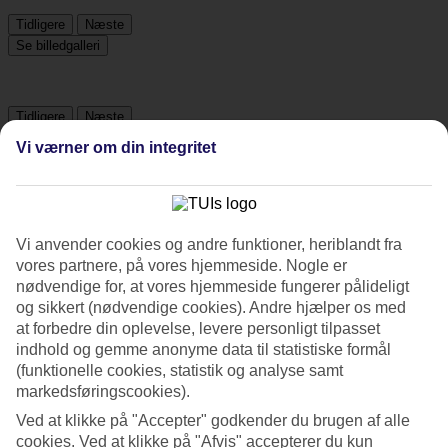
Tidligere
Næste
Se billedgalleri
Tidligere
Næste
Vi værner om din integritet
Tripadvisor
3.9/5
Vi anvender cookies og andre funktioner, heriblandt fra
vores partnere, på vores hjemmeside. Nogle er
Vurdering af
3.9 / 5
fra
2790 anmeldelser
nødvendige for, at vores hjemmeside fungerer pålideligt
og sikkert (nødvendige cookies). Andre hjælper os med
Renlighed
4.2/5
at forbedre din oplevelse, levere personligt tilpasset
Beliggenhed
indhold og gemme anonyme data til statistiske formål
4.5/5
(funktionelle cookies, statistik og analyse samt
Værelserne
markedsføringscookies).
3.7/5
Service
Ved at klikke på "Accepter" godkender du brugen af alle
4.1/5
cookies. Ved at klikke på "Afvis" accepterer du kun