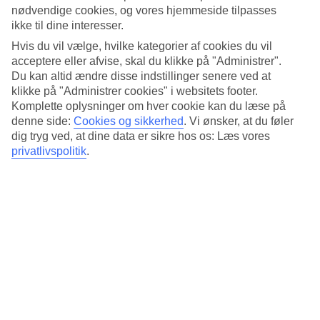
Søvnkvalitet
nødvendige cookies, og vores hjemmeside tilpasses
4.2/5
ikke til dine interesser.
Standard
4/5
Hvis du vil vælge, hvilke kategorier af cookies du vil
acceptere eller afvise, skal du klikke på "Administrer".
Om hotellet
Du kan altid ændre disse indstillinger senere ved at
klikke på "Administrer cookies" i websitets footer.
3*
Komplette oplysninger om hver cookie kan du læse på
Officiel kategori
denne side:
Cookies og sikkerhed
.
Vi ønsker, at du føler
dig tryg ved, at dine data er sikre hos os: Læs vores
Nær Times Square og Broadway
privatlivspolitik
.
På Holiday Inn Express Times Square i New York bor du mellem
8'ende og 9'ende Avenue, nær Times Square og Broadway. Et stort
udvalg af butikker, indkøbscentre, restauranter, fornøjelser og
seværdighed ligger i gåafstand fra hotellet.
Nærmeste metrostation ligger på 42 St, en kort gåtur fra hotellet.
På hotellet er der:
WiFi
Morgenmadslokale
24 timers reception