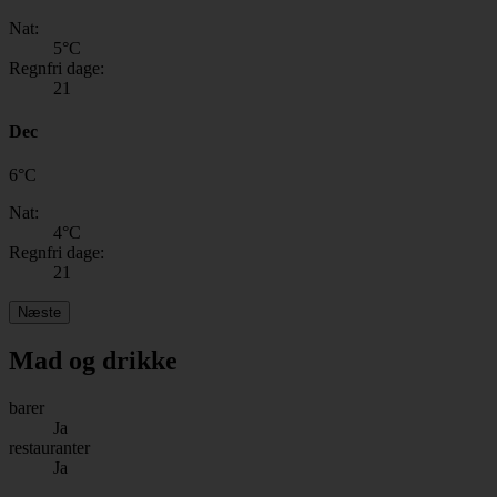
Nat:
5
°C
Regnfri dage:
21
Dec
6
°
C
Nat:
4
°C
Regnfri dage:
21
Næste
Mad og drikke
barer
Ja
restauranter
Ja