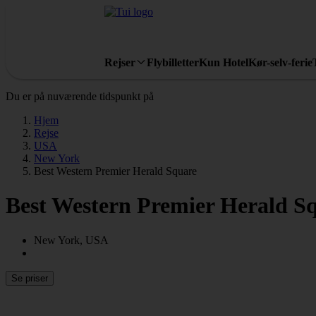
Rejser
Flybilletter
Kun Hotel
Kør-selv-ferie
Du er på nuværende tidspunkt på
Hjem
Rejse
USA
New York
Best Western Premier Herald Square
Best Western Premier Herald S
New York, USA
Se priser