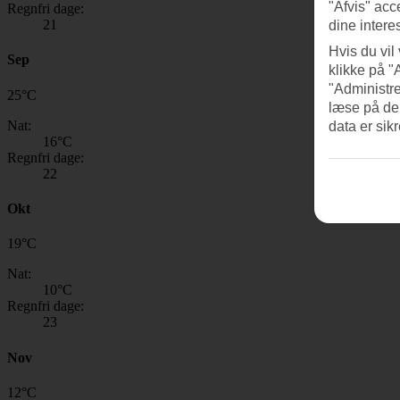
"Afvis" acc
Regnfri dage:
21
dine intere
Hvis du vil
Sep
klikke på "
"Administre
25
°
C
læse på de
Nat:
data er sik
16
°C
Regnfri dage:
22
Okt
19
°
C
Nat:
10
°C
Regnfri dage:
23
Nov
12
°
C