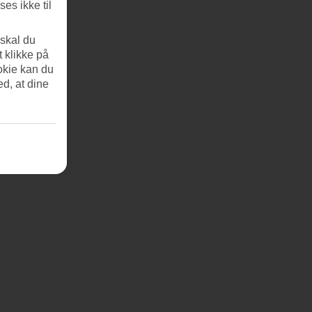
es ikke til
 skal du
t klikke på
okie kan du
ed, at dine