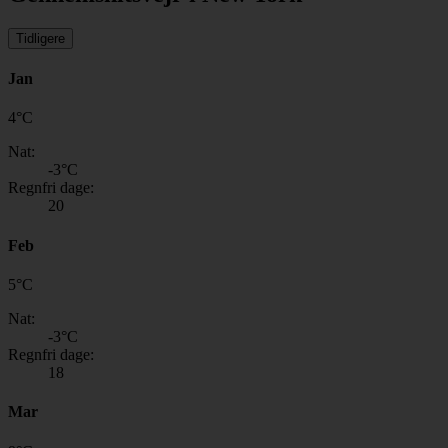
Tidligere
Jan
4
°
C
Nat:
-3
°C
Regnfri dage:
20
Feb
5
°
C
Nat:
-3
°C
Regnfri dage:
18
Mar