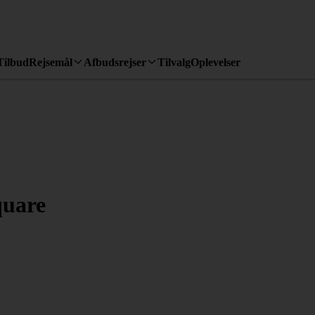
Tilbud
Rejsemål
Afbudsrejser
Tilvalg
Oplevelser
quare