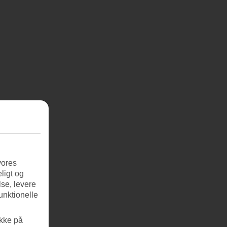
vores
ligt og
se, levere
unktionelle
ikke på