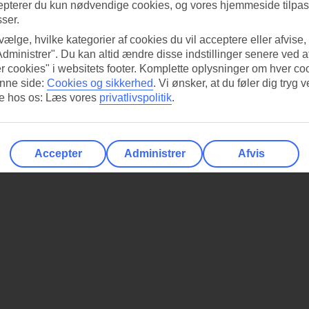
epterer du kun nødvendige cookies, og vores hjemmeside tilpass
sser.
 vælge, hvilke kategorier af cookies du vil acceptere eller afvise,
Administrer". Du kan altid ændre disse indstillinger senere ved a
r cookies" i websitets footer. Komplette oplysninger om hver co
nne side:
Cookies og sikkerhed
.
Vi ønsker, at du føler dig tryg v
re hos os: Læs vores
privatlivspolitik
.
Accepter
Administrer
Afvis