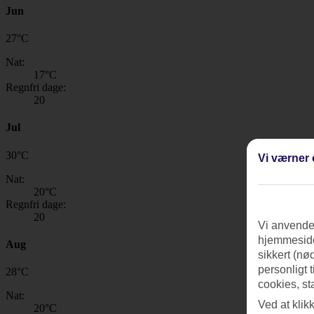
Jun
27
°
C
Nat:
17
°C
Regnfri dage:
20
Jul
30
°
C
Vi værner 
Nat:
20
°C
Regnfri dage:
20
Vi anvender
hjemmeside
Aug
sikkert (nø
personligt 
28
°
C
cookies, st
Nat:
Ved at klik
20
°C