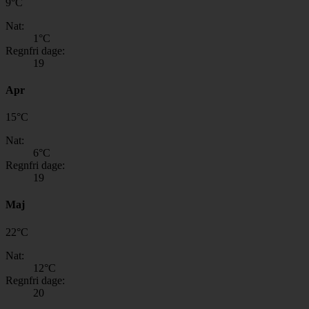
9
°
C
Nat:
1
°C
Regnfri dage:
19
Apr
15
°
C
Nat:
6
°C
Regnfri dage:
19
Maj
22
°
C
Nat:
12
°C
Regnfri dage:
20