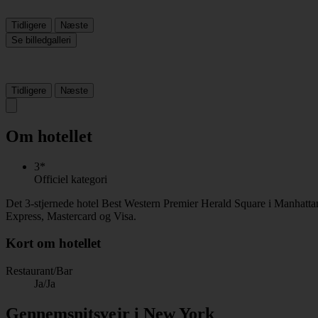
Tidligere
Næste
Se billedgalleri
Tidligere
Næste
Om hotellet
3*
Officiel kategori
Det 3-stjernede hotel Best Western Premier Herald Square i Manhattan 
Express, Mastercard og Visa.
Kort om hotellet
Restaurant/Bar
Ja/Ja
Gennemsnitsvejr i New York