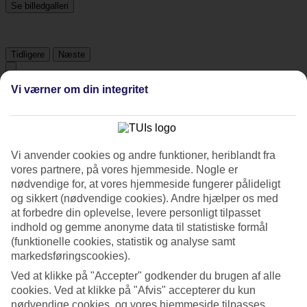
Se billedgalleri
Tidligere
Næste
Vi værner om din integritet
Tripadvisor
4.6/5
Vi anvender cookies og andre funktioner, heriblandt fra
Vurdering af
4.6 / 5
fra
2793 anmeldelser
vores partnere, på vores hjemmeside. Nogle er
nødvendige for, at vores hjemmeside fungerer pålideligt
Renlighed
og sikkert (nødvendige cookies). Andre hjælper os med
4.8/5
Beliggenhed
at forbedre din oplevelse, levere personligt tilpasset
4.8/5
indhold og gemme anonyme data til statistiske formål
Værelserne
(funktionelle cookies, statistik og analyse samt
4.5/5
markedsføringscookies).
Service
4.7/5
Ved at klikke på "Accepter" godkender du brugen af alle
Søvnkvalitet
cookies. Ved at klikke på "Afvis" accepterer du kun
4.6/5
nødvendige cookies, og vores hjemmeside tilpasses