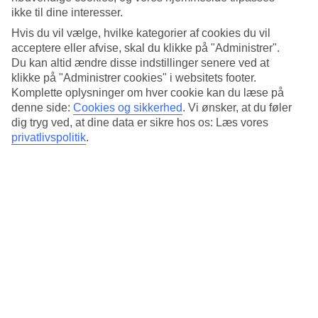
Standard
ikke til dine interesser.
4.5/5
Hvis du vil vælge, hvilke kategorier af cookies du vil
Om hotellet
acceptere eller afvise, skal du klikke på "Administrer".
Du kan altid ændre disse indstillinger senere ved at
4*
klikke på "Administrer cookies" i websitets footer.
Officiel kategori
Komplette oplysninger om hver cookie kan du læse på
denne side:
Cookies og sikkerhed
.
Vi ønsker, at du føler
Det 4-stjernede hotel Arlo NoMad i Manhattan er et hotel med bar,
dig tryg ved, at dine data er sikre hos os: Læs vores
WiFi og restaurant. På hotellet kan du nyde Både sauna og
privatlivspolitik
.
boblebad. Der er parkeringsmuligheder i omådet. Følgende
kreditkort accepteres på hotellet: American Express, Diners Club,
EC Maestro, Mastercard og Visa.
Kort om hotellet
Restaurant/Bar
Ja/Ja
Gennemsnitsvejr i New York
Tidligere