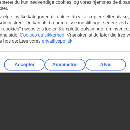
epterer du kun nødvendige cookies, og vores hjemmeside tilpass
sser.
 vælge, hvilke kategorier af cookies du vil acceptere eller afvise,
Administrer". Du kan altid ændre disse indstillinger senere ved a
r cookies" i websitets footer. Komplette oplysninger om hver co
nne side:
Cookies og sikkerhed
.
Vi ønsker, at du føler dig tryg v
re hos os: Læs vores
privatlivspolitik
.
Accepter
Administrer
Afvis