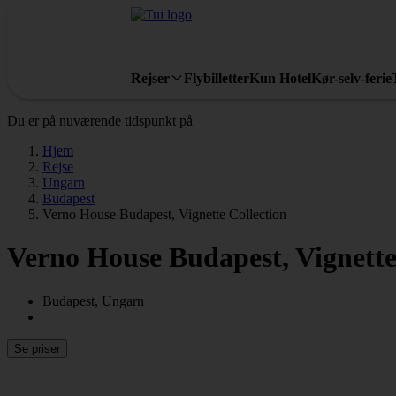
Rejser
Flybilletter
Kun Hotel
Kør-selv-ferie
Du er på nuværende tidspunkt på
Hjem
Rejse
Ungarn
Budapest
Verno House Budapest, Vignette Collection
Verno House Budapest, Vignette
Budapest, Ungarn
Se priser