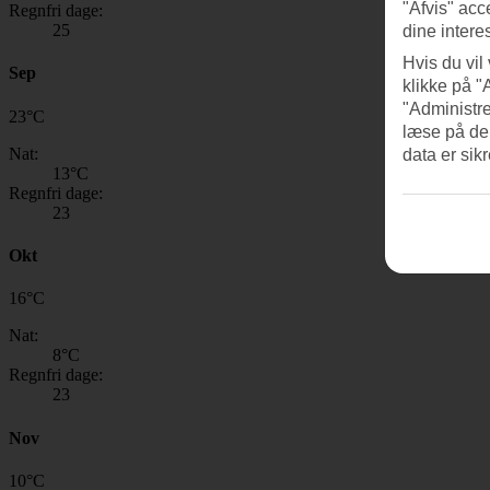
"Afvis" acc
Regnfri dage:
25
dine intere
Hvis du vil
Sep
klikke på "
"Administre
23
°
C
læse på de
Nat:
data er sik
13
°C
Regnfri dage:
23
Okt
16
°
C
Nat:
8
°C
Regnfri dage:
23
Nov
10
°
C