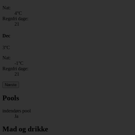
Nat:
4
°C
Regnfri dage:
21
Dec
3
°
C
Nat:
-1
°C
Regnfri dage:
21
Næste
Pools
indendørs pool
Ja
Mad og drikke