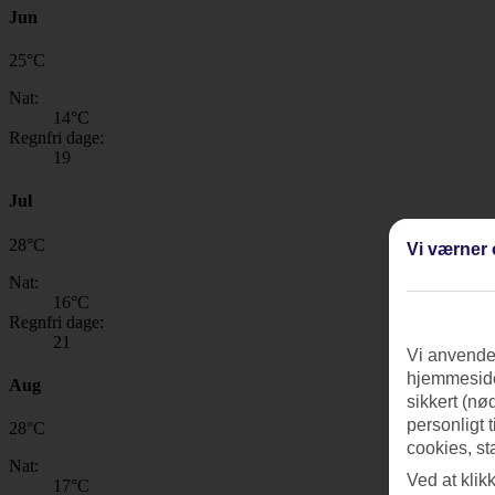
Jun
25
°
C
Nat:
14
°C
Regnfri dage:
19
Jul
28
°
C
Vi værner 
Nat:
16
°C
Regnfri dage:
21
Vi anvender
hjemmeside
Aug
sikkert (nø
personligt 
28
°
C
cookies, st
Nat:
Ved at klik
17
°C