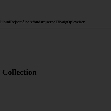
Tilbud
Rejsemål
Afbudsrejser
Tilvalg
Oplevelser
 Collection