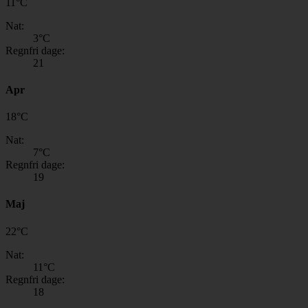
11
°
C
Nat:
3
°C
Regnfri dage:
21
Apr
18
°
C
Nat:
7
°C
Regnfri dage:
19
Maj
22
°
C
Nat:
11
°C
Regnfri dage:
18