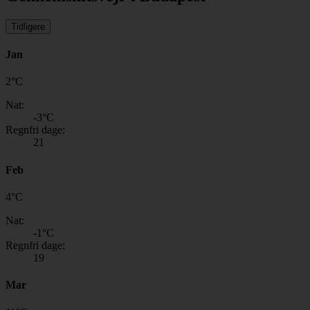
Tidligere
Jan
2
°
C
Nat:
-3
°C
Regnfri dage:
21
Feb
4
°
C
Nat:
-1
°C
Regnfri dage:
19
Mar