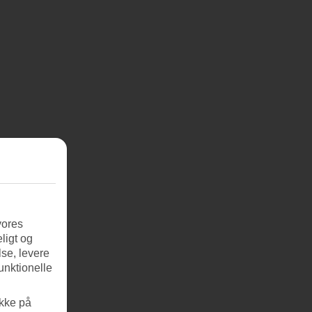
vores
ligt og
se, levere
unktionelle
ikke på