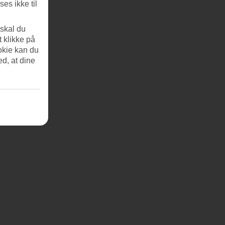
es ikke til
 skal du
t klikke på
okie kan du
ed, at dine