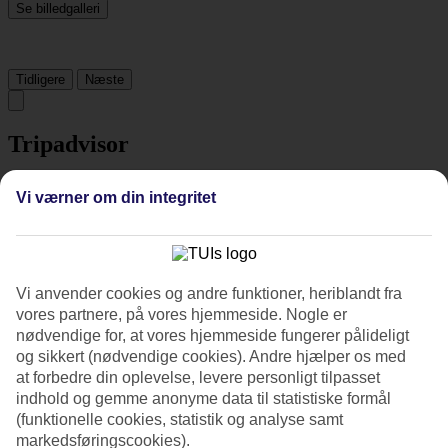
Se billedgalleri
Tidligere
Næste
Tripadvisor
Vi værner om din integritet
3.9/5
Vurdering af
3.9 / 5
fra
1256 anmeldelser
Renlighed
4.2/5
Vi anvender cookies og andre funktioner, heriblandt fra
Beliggenhed
vores partnere, på vores hjemmeside. Nogle er
3.7/5
nødvendige for, at vores hjemmeside fungerer pålideligt
Værelserne
og sikkert (nødvendige cookies). Andre hjælper os med
3.8/5
at forbedre din oplevelse, levere personligt tilpasset
Service
4/5
indhold og gemme anonyme data til statistiske formål
Søvnkvalitet
(funktionelle cookies, statistik og analyse samt
4.1/5
markedsføringscookies).