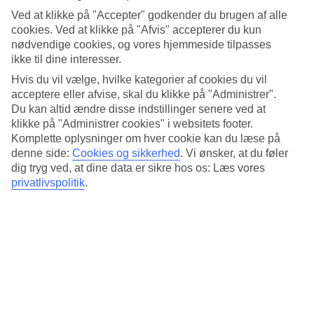
Standard
Ved at klikke på "Accepter" godkender du brugen af alle
3.9/5
cookies. Ved at klikke på "Afvis" accepterer du kun
Om hotellet
nødvendige cookies, og vores hjemmeside tilpasses
ikke til dine interesser.
4*
Hvis du vil vælge, hvilke kategorier af cookies du vil
Officiel kategori
acceptere eller afvise, skal du klikke på "Administrer".
Du kan altid ændre disse indstillinger senere ved at
Det 4-stjernede hotel Novotel Budapest City i Budapest er et hotel
klikke på "Administrer cookies" i websitets footer.
med bar, morgenmadsbuffet og WiFi. På hotellet kan du nyde Både
massage og sauna. hvis børnene er med findes der
Komplette oplysninger om hver cookie kan du læse på
børneklub/miniklub og legeplads. Der er parkeringsmuligheder i
denne side:
Cookies og sikkerhed
.
Vi ønsker, at du føler
omådet. Hotellet blev senest renoveret år 2007. Følgende kreditkort
dig tryg ved, at dine data er sikre hos os: Læs vores
accepteres på hotellet: American Express, Diners Club, EC Maestro,
privatlivspolitik
.
Mastercard og Visa.
Kort om hotellet
Udendørspool
Ja
Restaurant/Bar
Ja/Ja
Gennemsnitsvejr i Budapest