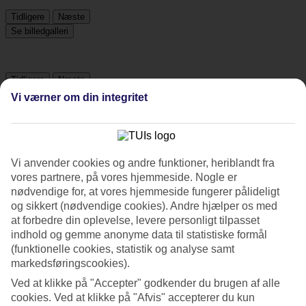
Tidligere
Næste
Se billedgalleri
Tidligere
Næste
Vi værner om din integritet
Tripadvisor
Vi anvender cookies og andre funktioner, heriblandt fra
5/5
vores partnere, på vores hjemmeside. Nogle er
Vurdering af
5 / 5
fra
1 anmeldelser
nødvendige for, at vores hjemmeside fungerer pålideligt
og sikkert (nødvendige cookies). Andre hjælper os med
Service
at forbedre din oplevelse, levere personligt tilpasset
5/5
indhold og gemme anonyme data til statistiske formål
Søvnkvalitet
5/5
(funktionelle cookies, statistik og analyse samt
Standard
markedsføringscookies).
5/5
Ved at klikke på "Accepter" godkender du brugen af alle
cookies. Ved at klikke på "Afvis" accepterer du kun
Om hotellet