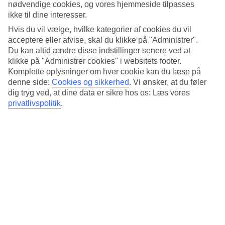
nødvendige cookies, og vores hjemmeside tilpasses
ikke til dine interesser.
4*
Officiel kategori
Hvis du vil vælge, hvilke kategorier af cookies du vil
acceptere eller afvise, skal du klikke på "Administrer".
Det 4-stjernede hotel Mamaison Hotel Chain Bridge Budapest i
Du kan altid ændre disse indstillinger senere ved at
Budapest er et hotel med bar, morgenmadsbuffet og WiFi. På
klikke på "Administrer cookies" i websitets footer.
hotellet kan du nyde Både massage og sauna. Der er
parkeringsmuligheder i omådet. Hotellet blev senest renoveret år
Komplette oplysninger om hver cookie kan du læse på
2025. Følgende kreditkort accepteres på hotellet: American Express,
denne side:
Cookies og sikkerhed
.
Vi ønsker, at du føler
Diners Club, EC Maestro, Mastercard og Visa.
dig tryg ved, at dine data er sikre hos os: Læs vores
privatlivspolitik
.
Kort om hotellet
Restaurant/Bar
Ja/Ja
Gennemsnitsvejr i Budapest
Tidligere
Jan
2
°
C