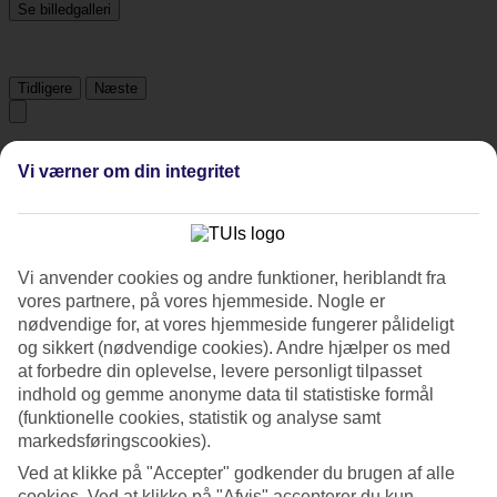
Se billedgalleri
Tidligere
Næste
Tripadvisor
Vi værner om din integritet
3.7/5
Vurdering af
3.7 / 5
fra
319 anmeldelser
Vi anvender cookies og andre funktioner, heriblandt fra
vores partnere, på vores hjemmeside. Nogle er
Renlighed
4/5
nødvendige for, at vores hjemmeside fungerer pålideligt
Beliggenhed
og sikkert (nødvendige cookies). Andre hjælper os med
3.8/5
at forbedre din oplevelse, levere personligt tilpasset
Værelserne
indhold og gemme anonyme data til statistiske formål
3.9/5
(funktionelle cookies, statistik og analyse samt
Service
markedsføringscookies).
4.1/5
Søvnkvalitet
Ved at klikke på "Accepter" godkender du brugen af alle
4.1/5
cookies. Ved at klikke på "Afvis" accepterer du kun