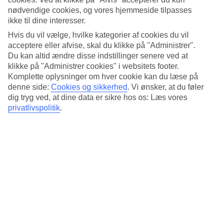
Standard
nødvendige cookies, og vores hjemmeside tilpasses
4/5
ikke til dine interesser.
Om hotellet
Hvis du vil vælge, hvilke kategorier af cookies du vil
acceptere eller afvise, skal du klikke på "Administrer".
3*
Du kan altid ændre disse indstillinger senere ved at
Officiel kategori
klikke på "Administrer cookies" i websitets footer.
Komplette oplysninger om hver cookie kan du læse på
Det 3-stjernede hotel ibis Budapest Citysouth Hotel i Budapest er et
denne side:
Cookies og sikkerhed
.
Vi ønsker, at du føler
hotel med bar, morgenmadsbuffet og WiFi. hvis børnene er med
findes der legeplads. Der er parkeringsmuligheder i omådet. Hotellet
dig tryg ved, at dine data er sikre hos os: Læs vores
blev senest renoveret år 2018. Følgende kreditkort accepteres på
privatlivspolitik
.
hotellet: EC Maestro, Mastercard og Visa.
Kort om hotellet
Restaurant/Bar
Ja/Ja
Gennemsnitsvejr i Budapest
Tidligere