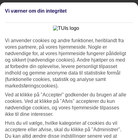
Tidligere
Næste
Vi værner om din integritet
Se billedgalleri
Tidligere
Næste
Vi anvender cookies og andre funktioner, heriblandt fra
vores partnere, på vores hjemmeside. Nogle er
nødvendige for, at vores hjemmeside fungerer pålideligt
Om hotellet
og sikkert (nødvendige cookies). Andre hjælper os med
at forbedre din oplevelse, levere personligt tilpasset
4*
indhold og gemme anonyme data til statistiske formål
Officiel kategori
(funktionelle cookies, statistik og analyse samt
Det 4-stjernede hotel Four Points by Sheraton Budapest Danube i
markedsføringscookies).
Budapest er et hotel med bar, WiFi og restaurant. Der er
Ved at klikke på "Accepter" godkender du brugen af alle
parkeringsmuligheder i omådet.
cookies. Ved at klikke på "Afvis" accepterer du kun
Kort om hotellet
nødvendige cookies, og vores hjemmeside tilpasses
ikke til dine interesser.
Restaurant/Bar
Hvis du vil vælge, hvilke kategorier af cookies du vil
Ja/Ja
acceptere eller afvise, skal du klikke på "Administrer".
Du kan altid ændre disse indstillinger senere ved at