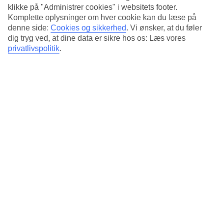
Gennemsnitsvejr i Budapest
klikke på "Administrer cookies" i websitets footer.
Komplette oplysninger om hver cookie kan du læse på
Tidligere
denne side:
Cookies og sikkerhed
.
Vi ønsker, at du føler
dig tryg ved, at dine data er sikre hos os: Læs vores
Jan
privatlivspolitik
.
2
°
C
Nat:
-3
°C
Regnfri dage:
21
Feb
4
°
C
Nat:
-1
°C
Regnfri dage:
19
Mar