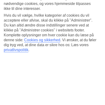
Standard
nødvendige cookies, og vores hjemmeside tilpasses
4/5
ikke til dine interesser.
Om hotellet
Hvis du vil vælge, hvilke kategorier af cookies du vil
acceptere eller afvise, skal du klikke på "Administrer".
3*
Du kan altid ændre disse indstillinger senere ved at
Officiel kategori
klikke på "Administrer cookies" i websitets footer.
Komplette oplysninger om hver cookie kan du læse på
Det 3-stjernede hotel Fortuna Boat i Budapest er et hotel med bar,
denne side:
Cookies og sikkerhed
.
Vi ønsker, at du føler
morgenmadsbuffet og WiFi. Der er parkeringsmuligheder i omådet.
dig tryg ved, at dine data er sikre hos os: Læs vores
Hotellet blev senest renoveret år 2009. Følgende kreditkort
privatlivspolitik
.
accepteres på hotellet: American Express, EC Maestro, Mastercard
og Visa.
Kort om hotellet
Restaurant/Bar
Ja/Ja
Gennemsnitsvejr i Budapest
Tidligere