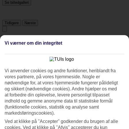
Se billedgalleri
Tidligere
Næste
Tripadvisor
Vi værner om din integritet
3.7/5
Vurdering af
3.7 / 5
fra
548 anmeldelser
Vi anvender cookies og andre funktioner, heriblandt fra
vores partnere, på vores hjemmeside. Nogle er
Renlighed
nødvendige for, at vores hjemmeside fungerer pålideligt
3.7/5
Beliggenhed
og sikkert (nødvendige cookies). Andre hjælper os med
4/5
at forbedre din oplevelse, levere personligt tilpasset
Værelserne
indhold og gemme anonyme data til statistiske formål
3.3/5
(funktionelle cookies, statistik og analyse samt
Service
markedsføringscookies).
3.7/5
Søvnkvalitet
Ved at klikke på "Accepter" godkender du brugen af alle
3.6/5
cookies. Ved at klikke på "Afvis" accepterer du kun