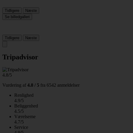
Tidligere
Næste
Se billedgalleri
Tidligere
Næste
Tripadvisor
4.8/5
Vurdering af
4.8 / 5
fra
6542 anmeldelser
Renlighed
4.9/5
Beliggenhed
4.5/5
Værelserne
4.7/5
Service
4.9/5