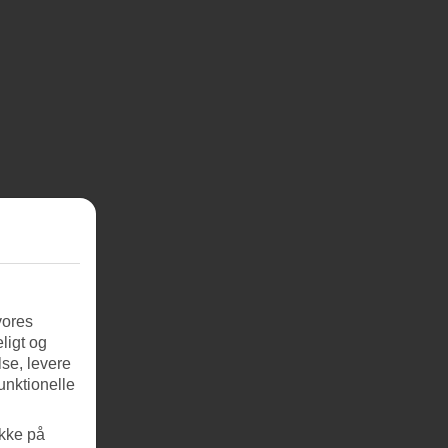
vores
ligt og
se, levere
unktionelle
ikke på