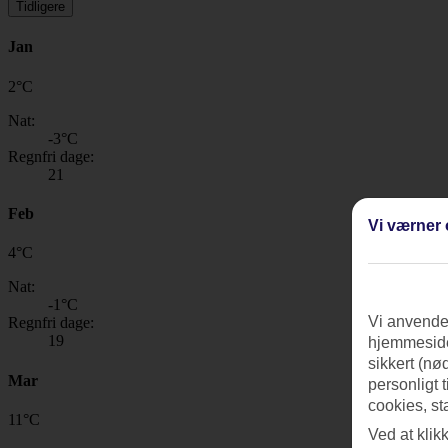
Tidligere
Jan
2
°
C
Nat:
-3
°C
Regnfri dage:
21
Feb
Vi værner 
4
°
C
Nat:
-1
°C
Vi anvender
Regnfri dage:
19
hjemmeside
sikkert (nø
Mar
personligt 
cookies, st
11
°
C
Ved at klik