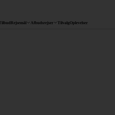
Tilbud
Rejsemål
Afbudsrejser
Tilvalg
Oplevelser