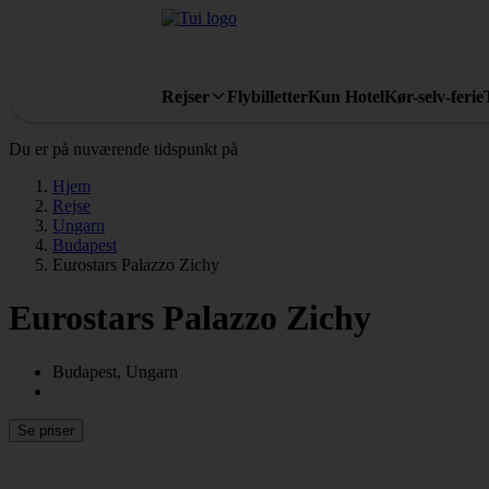
Rejser
Flybilletter
Kun Hotel
Kør-selv-ferie
Du er på nuværende tidspunkt på
Hjem
Rejse
Ungarn
Budapest
Eurostars Palazzo Zichy
Eurostars Palazzo Zichy
Budapest, Ungarn
Se priser