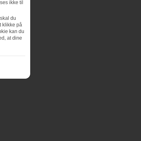
es ikke til
 skal du
t klikke på
okie kan du
ed, at dine