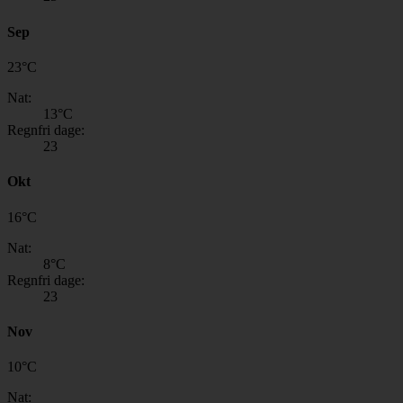
Sep
23
°
C
Nat:
13
°C
Regnfri dage:
23
Okt
16
°
C
Nat:
8
°C
Regnfri dage:
23
Nov
10
°
C
Nat: