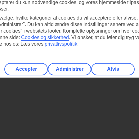
epterer du kun nødvendige cookies, og vores hjemmeside tilpass
sser.
 vælge, hvilke kategorier af cookies du vil acceptere eller afvise,
Administrer". Du kan altid ændre disse indstillinger senere ved a
r cookies" i websitets footer. Komplette oplysninger om hver co
nne side:
Cookies og sikkerhed
.
Vi ønsker, at du føler dig tryg v
re hos os: Læs vores
privatlivspolitik
.
Accepter
Administrer
Afvis