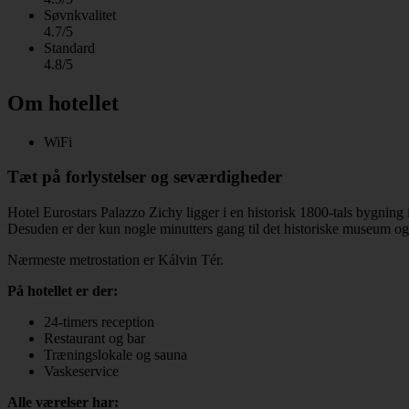
Søvnkvalitet
4.7/5
Standard
4.8/5
Om hotellet
WiFi
Tæt på forlystelser og seværdigheder
Hotel Eurostars Palazzo Zichy ligger i en historisk 1800-tals bygning 
Desuden er der kun nogle minutters gang til det historiske museum og
Nærmeste metrostation er Kálvin Tér.
På hotellet er der:
24-timers reception
Restaurant og bar
Træningslokale og sauna
Vaskeservice
Alle værelser har: