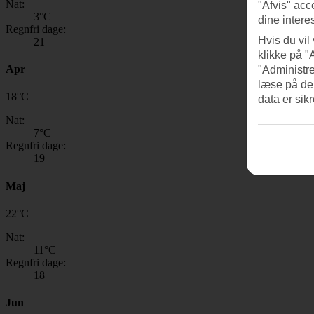
Nat:
"Afvis" acc
3
°C
dine intere
Regnfri dage:
Hvis du vil
21
klikke på "
Apr
"Administre
læse på de
18
°
C
data er sik
Nat:
7
°C
Regnfri dage:
19
Maj
22
°
C
Nat:
11
°C
Regnfri dage:
18
Jun