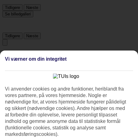
Tidligere
Næste
Se billedgalleri
Tidligere
Næste
Tripadvisor
Vi værner om din integritet
4.2/5
Vurdering af
4.2 / 5
fra
3531 anmeldelser
Vi anvender cookies og andre funktioner, heriblandt fra
vores partnere, på vores hjemmeside. Nogle er
Renlighed
4.2/5
nødvendige for, at vores hjemmeside fungerer pålideligt
Beliggenhed
og sikkert (nødvendige cookies). Andre hjælper os med
4.5/5
at forbedre din oplevelse, levere personligt tilpasset
Værelserne
indhold og gemme anonyme data til statistiske formål
4.3/5
(funktionelle cookies, statistik og analyse samt
Service
markedsføringscookies).
4.2/5