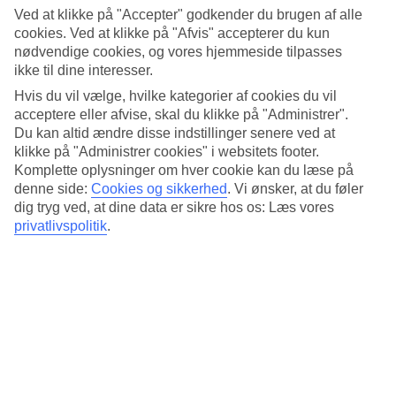
Søvnkvalitet
Ved at klikke på "Accepter" godkender du brugen af alle
4.4/5
cookies. Ved at klikke på "Afvis" accepterer du kun
Standard
nødvendige cookies, og vores hjemmeside tilpasses
4.2/5
ikke til dine interesser.
Om hotellet
Hvis du vil vælge, hvilke kategorier af cookies du vil
acceptere eller afvise, skal du klikke på "Administrer".
4*
Du kan altid ændre disse indstillinger senere ved at
Officiel kategori
klikke på "Administrer cookies" i websitets footer.
Komplette oplysninger om hver cookie kan du læse på
Det 4,5-stjernede hotel Ensana Thermal Margaret Island i Budapest
denne side:
Cookies og sikkerhed
.
Vi ønsker, at du føler
er et hotel med bar, morgenmadsbuffet og WiFi. På hotellet kan du
nyde Både massage og sauna. hvis børnene er med findes der
dig tryg ved, at dine data er sikre hos os: Læs vores
børnepool og legeplads. Der er parkeringsmuligheder i omådet.
privatlivspolitik
.
Hotellet blev senest renoveret år 2015. Følgende kreditkort
accepteres på hotellet: American Express, Diners Club, EC Maestro,
Mastercard og Visa.
Kort om hotellet
Udendørspool/Børnepool
Ja/Ja
Restaurant/Bar
Ja/Ja