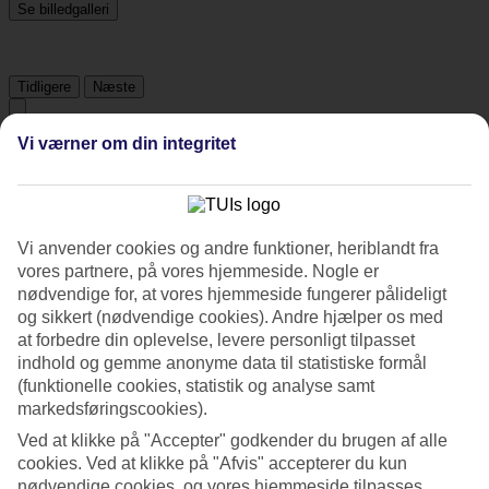
Se billedgalleri
Tidligere
Næste
Vi værner om din integritet
Tripadvisor
4.6/5
Vi anvender cookies og andre funktioner, heriblandt fra
Vurdering af
4.6 / 5
fra
430 anmeldelser
vores partnere, på vores hjemmeside. Nogle er
nødvendige for, at vores hjemmeside fungerer pålideligt
Renlighed
4.7/5
og sikkert (nødvendige cookies). Andre hjælper os med
Beliggenhed
at forbedre din oplevelse, levere personligt tilpasset
4.6/5
indhold og gemme anonyme data til statistiske formål
Værelserne
(funktionelle cookies, statistik og analyse samt
4.6/5
markedsføringscookies).
Service
4.7/5
Ved at klikke på "Accepter" godkender du brugen af alle
Søvnkvalitet
cookies. Ved at klikke på "Afvis" accepterer du kun
4.5/5
nødvendige cookies, og vores hjemmeside tilpasses