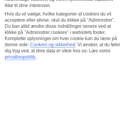
Standard
ikke til dine interesser.
4.6/5
Hvis du vil vælge, hvilke kategorier af cookies du vil
Om hotellet
acceptere eller afvise, skal du klikke på "Administrer".
Du kan altid ændre disse indstillinger senere ved at
3*
klikke på "Administrer cookies" i websitets footer.
Officiel kategori
Komplette oplysninger om hver cookie kan du læse på
denne side:
Cookies og sikkerhed
.
Vi ønsker, at du føler
Det 3-stjernede hotel Dean’s Home Budapest i Budapest er et hotel
dig tryg ved, at dine data er sikre hos os: Læs vores
med bar, morgenmadsbuffet og WiFi. Der er parkeringsmuligheder i
privatlivspolitik
.
omådet. Hotellet blev senest renoveret år 2021. Følgende kreditkort
accepteres på hotellet: Diners Club, Mastercard og Visa.
Kort om hotellet
Restaurant/Bar
Ja/Ja
Gennemsnitsvejr i Budapest
Tidligere
Jan