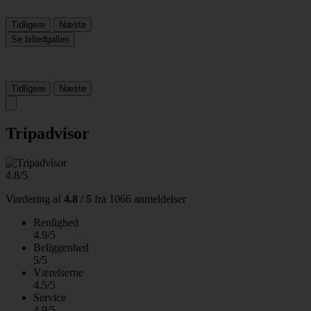
Tidligere
Næste
Se billedgalleri
Tidligere
Næste
Tripadvisor
4.8/5
Vurdering af
4.8 / 5
fra
1066 anmeldelser
Renlighed
4.9/5
Beliggenhed
5/5
Værelserne
4.5/5
Service
4.9/5