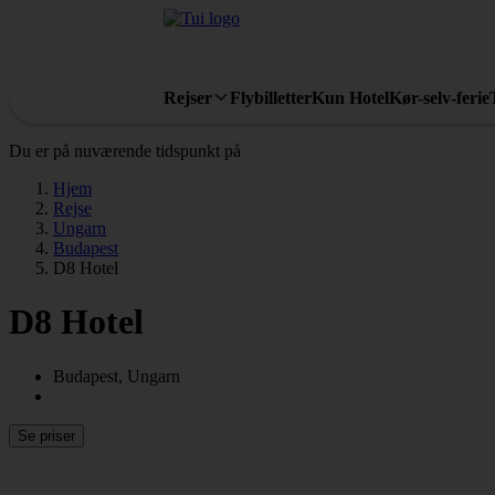
Rejser
Flybilletter
Kun Hotel
Kør-selv-ferie
Du er på nuværende tidspunkt på
Hjem
Rejse
Ungarn
Budapest
D8 Hotel
D8 Hotel
Budapest, Ungarn
Se priser