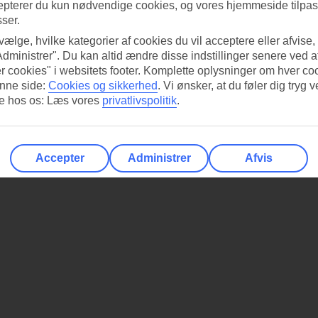
epterer du kun nødvendige cookies, og vores hjemmeside tilpass
sser.
 vælge, hvilke kategorier af cookies du vil acceptere eller afvise,
Administrer". Du kan altid ændre disse indstillinger senere ved a
r cookies" i websitets footer. Komplette oplysninger om hver co
nne side:
Cookies og sikkerhed
.
Vi ønsker, at du føler dig tryg v
re hos os: Læs vores
privatlivspolitik
.
Accepter
Administrer
Afvis