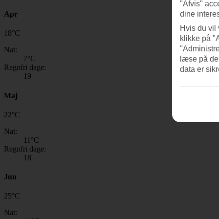
"Afvis" acc
Apr
dine intere
Hvis du vil
18
°
C
klikke på "
"Administre
Nat:
7
°C
læse på de
Regnfri dage:
data er sik
19
Maj
22
°
C
Nat:
11
°C
Regnfri dage:
18
Jun
25
°
C
Nat: