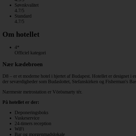
Søvnkvalitet
4.7/5
Standard
4.7/5
Om hotellet
4*
Officiel kategori
Nær kædebroen
D8 – er et moderne hotel i hjertet af Budapest. Hotellet er designet
der seværdigheder som Budaslottet, Stefanskirken og Fisherman's Bas
Nærmeste metrostation er Vörösmarty tér.
På hotellet er der:
Deponeringsboks
Vaskeservice
24-timers reception
WiFi
Bar og morgenmadslokale