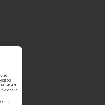
vores
ligt og
se, levere
unktionelle
ikke på