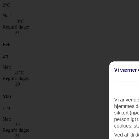
2
°
C
Nat:
-3
°C
Regnfri dage:
21
Feb
4
°
C
Nat:
Vi værner 
-1
°C
Regnfri dage:
19
Mar
Vi anvender
hjemmeside
11
°
C
sikkert (nø
Nat:
personligt 
3
°C
cookies, st
Regnfri dage:
Ved at klik
21