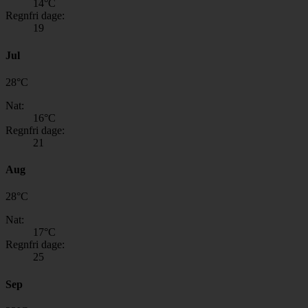
14
°C
Regnfri dage:
19
Jul
28
°
C
Nat:
16
°C
Regnfri dage:
21
Aug
28
°
C
Nat:
17
°C
Regnfri dage:
25
Sep