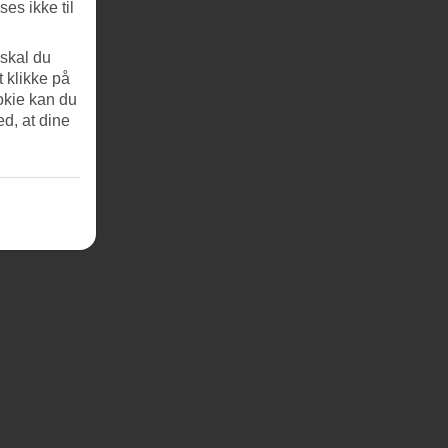
es ikke til
 skal du
t klikke på
okie kan du
ed, at dine