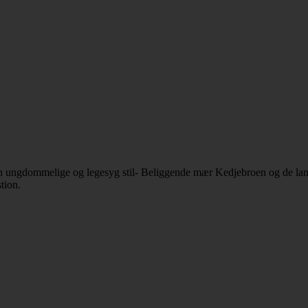
 i en ungdommelige og legesyg stil- Beliggende mær Kedjebroen og de la
tion.