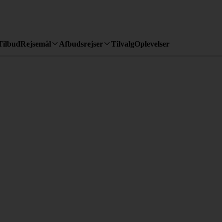
Tilbud
Rejsemål
Afbudsrejser
Tilvalg
Oplevelser