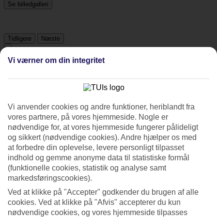
Se billedgalleri
Tidligere
Næste
Vi værner om din integritet
Tripadvisor
3.9/5
Vi anvender cookies og andre funktioner, heriblandt fra
Vurdering af
3.9 / 5
fra
129 anmeldelser
vores partnere, på vores hjemmeside. Nogle er
nødvendige for, at vores hjemmeside fungerer pålideligt
Renlighed
og sikkert (nødvendige cookies). Andre hjælper os med
4.3/5
at forbedre din oplevelse, levere personligt tilpasset
Beliggenhed
indhold og gemme anonyme data til statistiske formål
4.4/5
Værelserne
(funktionelle cookies, statistik og analyse samt
4/5
markedsføringscookies).
Service
Ved at klikke på "Accepter" godkender du brugen af alle
4.3/5
Søvnkvalitet
cookies. Ved at klikke på "Afvis" accepterer du kun
4.1/5
nødvendige cookies, og vores hjemmeside tilpasses