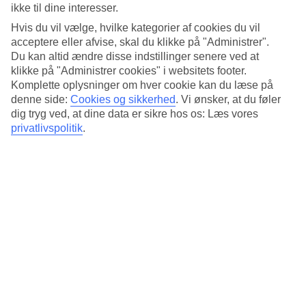
Standard
ikke til dine interesser.
4/5
Hvis du vil vælge, hvilke kategorier af cookies du vil
Om hotellet
acceptere eller afvise, skal du klikke på "Administrer".
Du kan altid ændre disse indstillinger senere ved at
klikke på "Administrer cookies" i websitets footer.
4*
Komplette oplysninger om hver cookie kan du læse på
Officiel kategori
denne side:
Cookies og sikkerhed
.
Vi ønsker, at du føler
Det 4-stjernede hotel Cotton House i Budapest er et hotel med bar,
dig tryg ved, at dine data er sikre hos os: Læs vores
morgenmadsbuffet og WiFi. På hotellet kan du nyde Både sauna og
privatlivspolitik
.
boblebad. Der er parkeringsmuligheder i omådet. Hotellet blev
senest renoveret år 2015. Følgende kreditkort accepteres på hotellet:
EC Maestro, Mastercard og Visa.
Kort om hotellet
Restaurant/Bar
Ja/Ja
Gennemsnitsvejr i Budapest
Tidligere