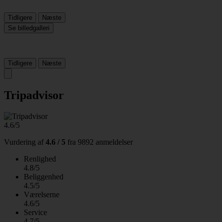
Tidligere
Næste
Se billedgalleri
Tidligere
Næste
Tripadvisor
4.6/5
Vurdering af
4.6 / 5
fra
9892 anmeldelser
Renlighed
4.8/5
Beliggenhed
4.5/5
Værelserne
4.6/5
Service
4.7/5