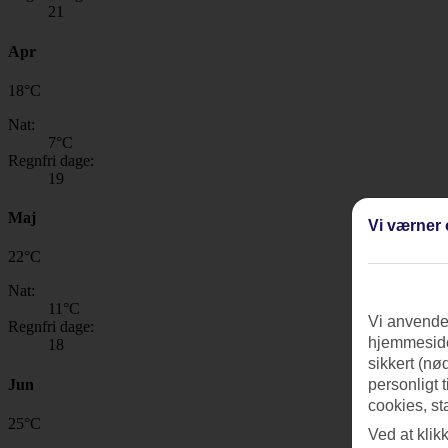
21
Apr
18
°
C
Nat:
7
°C
Regnfri dage:
19
Maj
Vi værner 
22
°
C
Nat:
11
°C
Vi anvender
Regnfri dage:
hjemmeside
18
sikkert (nø
Jun
personligt 
cookies, st
25
°
C
Ved at klik