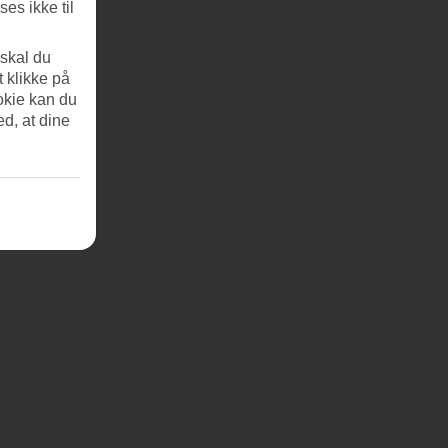
es ikke til
 skal du
t klikke på
okie kan du
ed, at dine