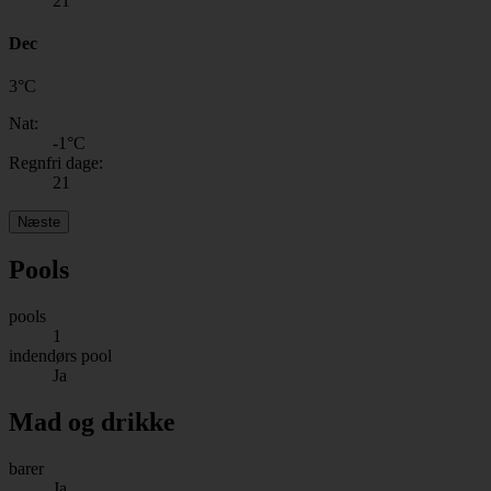
21
Dec
3
°
C
Nat:
-1
°C
Regnfri dage:
21
Næste
Pools
pools
1
indendørs pool
Ja
Mad og drikke
barer
Ja