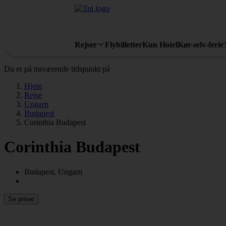
Rejser
Flybilletter
Kun Hotel
Kør-selv-ferie
Du er på nuværende tidspunkt på
Hjem
Rejse
Ungarn
Budapest
Corinthia Budapest
Corinthia Budapest
Budapest, Ungarn
Se priser