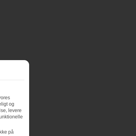
vores
ligt og
se, levere
unktionelle
ikke på