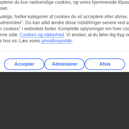
epterer du kun nødvendige cookies, og vores hjemmeside tilpass
sser.
 vælge, hvilke kategorier af cookies du vil acceptere eller afvise,
Administrer". Du kan altid ændre disse indstillinger senere ved a
r cookies" i websitets footer. Komplette oplysninger om hver co
nne side:
Cookies og sikkerhed
.
Vi ønsker, at du føler dig tryg v
re hos os: Læs vores
privatlivspolitik
.
Accepter
Administrer
Afvis