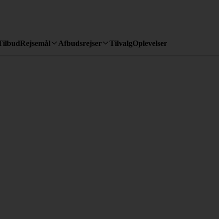
Tilbud
Rejsemål
Afbudsrejser
Tilvalg
Oplevelser