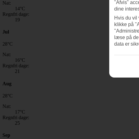
"Afvis" acc
Nat:
14
°C
dine intere
Regnfri dage:
Hvis du vil
19
klikke på "
"Administre
Jul
læse på de
data er sik
28
°
C
Nat:
16
°C
Regnfri dage:
21
Aug
28
°
C
Nat:
17
°C
Regnfri dage:
25
Sep