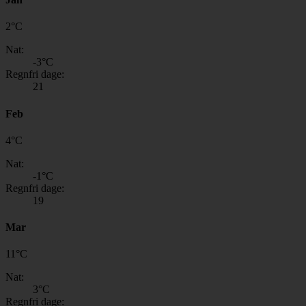
2
°
C
Nat:
-3
°C
Regnfri dage:
21
Feb
4
°
C
Nat:
-1
°C
Regnfri dage:
19
Mar
11
°
C
Nat:
3
°C
Regnfri dage: