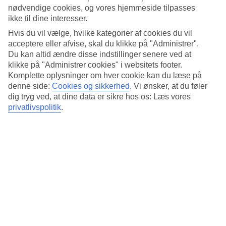
Standard
nødvendige cookies, og vores hjemmeside tilpasses
3.8/5
ikke til dine interesser.
Om hotellet
Hvis du vil vælge, hvilke kategorier af cookies du vil
acceptere eller afvise, skal du klikke på "Administrer".
3*
Du kan altid ændre disse indstillinger senere ved at
Officiel kategori
klikke på "Administrer cookies" i websitets footer.
Komplette oplysninger om hver cookie kan du læse på
Det 3-stjernede hotel City Hotel Unio i Budapest er et hotel med bar,
denne side:
Cookies og sikkerhed
.
Vi ønsker, at du føler
morgenmadsbuffet og WiFi. På hotellet kan du nyde Både massage
dig tryg ved, at dine data er sikre hos os: Læs vores
og sauna. Der er parkeringsmuligheder i omådet. Hotellet blev
privatlivspolitik
.
senest renoveret år 2000. Følgende kreditkort accepteres på hotellet:
American Express, Diners Club, EC Maestro, Mastercard og Visa.
Kort om hotellet
Restaurant/Bar
Ja/Ja
Gennemsnitsvejr i Budapest
Tidligere