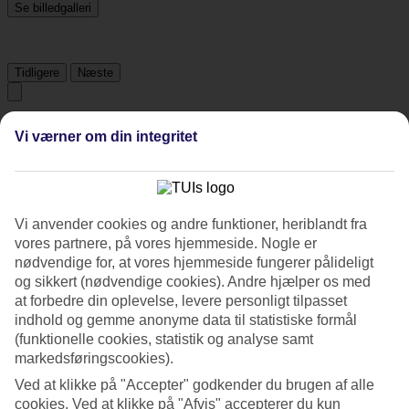
Se billedgalleri
Tidligere
Næste
Tripadvisor
Vi værner om din integritet
3.2/5
Vurdering af
3.2 / 5
fra
485 anmeldelser
Vi anvender cookies og andre funktioner, heriblandt fra
vores partnere, på vores hjemmeside. Nogle er
Renlighed
nødvendige for, at vores hjemmeside fungerer pålideligt
3.4/5
Beliggenhed
og sikkert (nødvendige cookies). Andre hjælper os med
4.2/5
at forbedre din oplevelse, levere personligt tilpasset
Værelserne
indhold og gemme anonyme data til statistiske formål
3.4/5
(funktionelle cookies, statistik og analyse samt
Service
markedsføringscookies).
3.5/5
Søvnkvalitet
Ved at klikke på "Accepter" godkender du brugen af alle
3.6/5
cookies. Ved at klikke på "Afvis" accepterer du kun