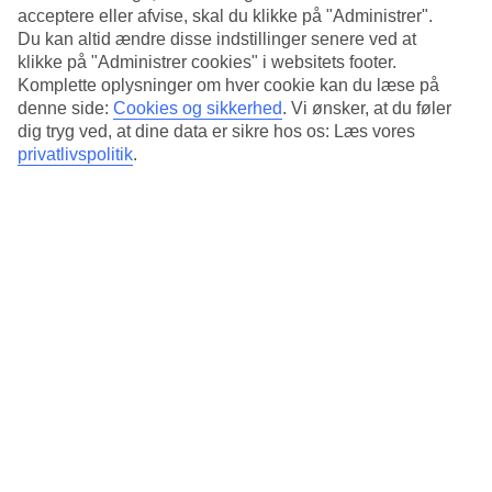
Standard
acceptere eller afvise, skal du klikke på "Administrer".
4.5/5
Du kan altid ændre disse indstillinger senere ved at
klikke på "Administrer cookies" i websitets footer.
Om hotellet
Komplette oplysninger om hver cookie kan du læse på
denne side:
Cookies og sikkerhed
.
Vi ønsker, at du føler
3*
dig tryg ved, at dine data er sikre hos os: Læs vores
Officiel kategori
privatlivspolitik
.
Det 3-stjernede hotel B&B HOTEL Budapest City i Budapest er et
hotel med bar og WiFi. Der er parkeringsmuligheder i omådet.
Følgende kreditkort accepteres på hotellet: American Express,
Mastercard og Visa.
Kort om hotellet
Bar
Ja
Gennemsnitsvejr i Budapest
Tidligere
Jan