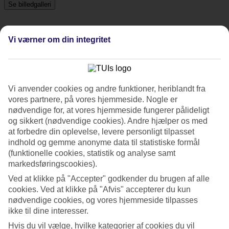
Se billedgalleri
Vi værner om din integritet
Tidligere
Næste
Tripadvisor
Vi anvender cookies og andre funktioner, heriblandt fra
vores partnere, på vores hjemmeside. Nogle er
4.4/5
nødvendige for, at vores hjemmeside fungerer pålideligt
og sikkert (nødvendige cookies). Andre hjælper os med
Vurdering af
4.4 / 5
fra
584 anmeldelser
at forbedre din oplevelse, levere personligt tilpasset
Renlighed
indhold og gemme anonyme data til statistiske formål
4.5/5
(funktionelle cookies, statistik og analyse samt
Beliggenhed
markedsføringscookies).
4.5/5
Værelserne
Ved at klikke på "Accepter" godkender du brugen af alle
4.5/5
cookies. Ved at klikke på "Afvis" accepterer du kun
Service
nødvendige cookies, og vores hjemmeside tilpasses
4.4/5
ikke til dine interesser.
Søvnkvalitet
4.6/5
Hvis du vil vælge, hvilke kategorier af cookies du vil