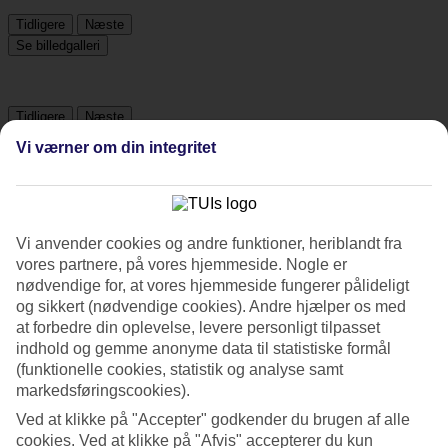
Tidligere
Næste
Se billedgalleri
Tidligere
Næste
Vi værner om din integritet
Tripadvisor
3.7/5
Vi anvender cookies og andre funktioner, heriblandt fra
vores partnere, på vores hjemmeside. Nogle er
Vurdering af
3.7 / 5
fra
1091 anmeldelser
nødvendige for, at vores hjemmeside fungerer pålideligt
og sikkert (nødvendige cookies). Andre hjælper os med
Renlighed
3.8/5
at forbedre din oplevelse, levere personligt tilpasset
Beliggenhed
indhold og gemme anonyme data til statistiske formål
4.2/5
(funktionelle cookies, statistik og analyse samt
Værelserne
markedsføringscookies).
3.5/5
Service
Ved at klikke på "Accepter" godkender du brugen af alle
4/5
cookies. Ved at klikke på "Afvis" accepterer du kun