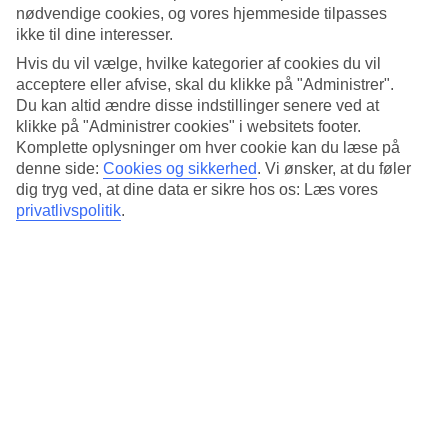
Søvnkvalitet
nødvendige cookies, og vores hjemmeside tilpasses
3.6/5
ikke til dine interesser.
Standard
3.9/5
Hvis du vil vælge, hvilke kategorier af cookies du vil
acceptere eller afvise, skal du klikke på "Administrer".
Om hotellet
Du kan altid ændre disse indstillinger senere ved at
klikke på "Administrer cookies" i websitets footer.
3*
Komplette oplysninger om hver cookie kan du læse på
Officiel kategori
denne side:
Cookies og sikkerhed
.
Vi ønsker, at du føler
dig tryg ved, at dine data er sikre hos os: Læs vores
Det 3-stjernede hotel Baross Hotel by Mellow Mood Hotels i
privatlivspolitik
.
Budapest er et hotel med bar, morgenmadsbuffet og WiFi. På
hotellet kan du nyde massage. hvis børnene er med findes der
børneklub/miniklub. Der er parkeringsmuligheder i omådet. Hotellet
blev senest renoveret år 2008. Følgende kreditkort accepteres på
hotellet: American Express, EC Maestro, Mastercard og Visa.
Kort om hotellet
Restaurant/Bar
Ja/Ja
Gennemsnitsvejr i Budapest